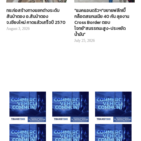
ทช.ก่อสร้างทางแยกต่างระดับ
“แมคแอนดริวฯ”ขยายฟลีท!บิ๊
สันป่าตอง อ.สันป่าตอง
กล็อตสแกนเนีย 40 คัน ลุยงาน
จ.เชียงใหม่ คาดแล้วเสร็จปี 2570
Cross Border ตอบ
โจทย์“สมรรถนะสูง-ประหยัด
August 3, 2026
น้ำมัน”
July 25, 2026