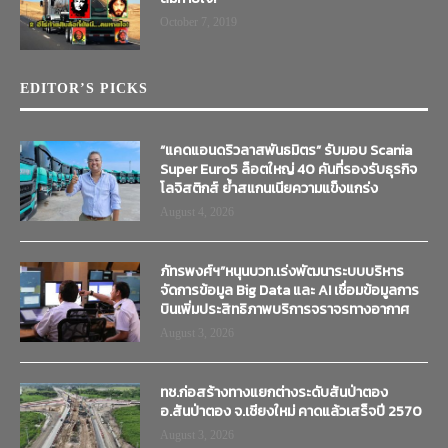
October 7, 2019
EDITOR’S PICKS
“แคดแอนดริวลาสพันธมิตร” รับมอบ Scania
Super Euro5 ล็อตใหญ่ 40 คันที่รองรับธุรกิจ
โลจิสติกส์ ย้ำสแกนเนียความแข็งแกร่ง
August 4, 2026
ภัทรพงศ์ฯ”หนุนบวท.เร่งพัฒนาระบบบริหาร
จัดการข้อมูล Big Data และ AI เชื่อมข้อมูลการ
บินเพิ่มประสิทธิภาพบริการจราจรทางอากาศ
August 3, 2026
ทช.ก่อสร้างทางแยกต่างระดับสันป่าตอง
อ.สันป่าตอง จ.เชียงใหม่ คาดแล้วเสร็จปี 2570
August 3, 2026