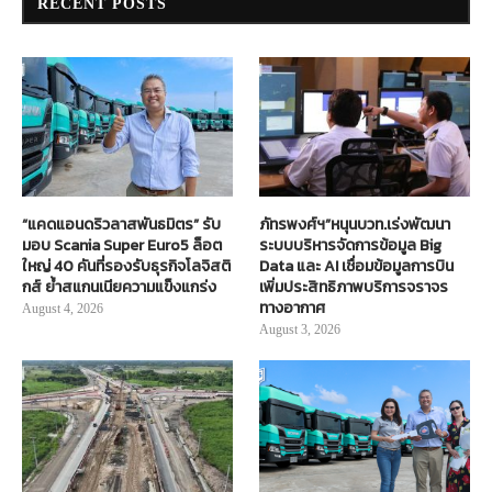
RECENT POSTS
“แคดแอนดริวลาสพันธมิตร” รับ
ภัทรพงศ์ฯ”หนุนบวท.เร่งพัฒนา
มอบ Scania Super Euro5 ล็อต
ระบบบริหารจัดการข้อมูล Big
ใหญ่ 40 คันที่รองรับธุรกิจโลจิสติ
Data และ AI เชื่อมข้อมูลการบิน
กส์ ย้ำสแกนเนียความแข็งแกร่ง
เพิ่มประสิทธิภาพบริการจราจร
ทางอากาศ
August 4, 2026
August 3, 2026