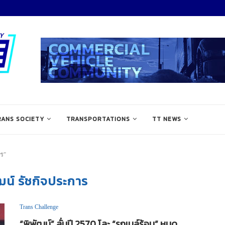
RANS SOCIETY
TRANSPORTATIONS
TT NEWS
าร"
ฒน์ รัชกิจประการ
Trans Challenge
“พิพัฒน์” ลั่นปี 2570 โละ “รถเมล์ร้อน” หมด