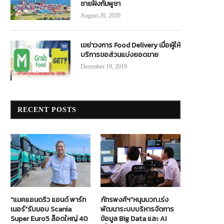
ชายฝั่งกัมพูชา
August 20, 2020
เขย่าวงการ Food Delivery เมื่อผู้ให้
บริการขอส่วนแบ่งยอดขาย
December 19, 2019
RECENT POSTS
“แมคแอนดริว แอนด์ พาร์ท
ภัทรพงศ์ฯ”หนุนบวท.เร่ง
เนอร์”รับมอบ Scania
พัฒนาระบบบริหารจัดการ
Super Euro5 ล็อตใหญ่ 40
ข้อมูล Big Data และ AI