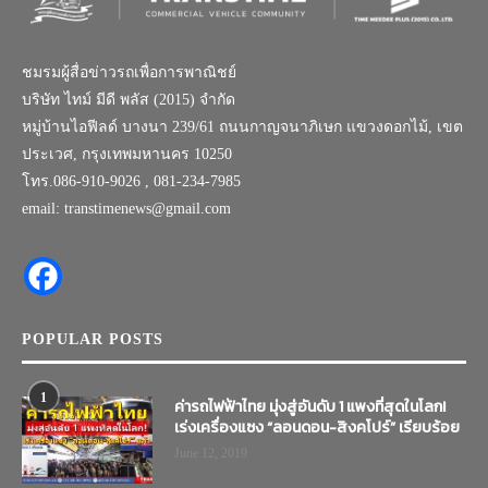
ชมรมผู้สื่อข่าวรถเพื่อการพาณิชย์
บริษัท ไทม์ มีดี พลัส (2015) จำกัด
หมู่บ้านไอฟีลด์ บางนา 239/61 ถนนกาญจนาภิเษก แขวงดอกไม้, เขต
ประเวศ, กรุงเทพมหานคร 10250
โทร.086-910-9026 , 081-234-7985
email: transtimenews@gmail.com
POPULAR POSTS
1
ค่ารถไฟฟ้าไทย มุ่งสู่อันดับ 1 แพงที่สุดในโลก!
เร่งเครื่องแซง “ลอนดอน-สิงคโปร์” เรียบร้อย
June 12, 2019