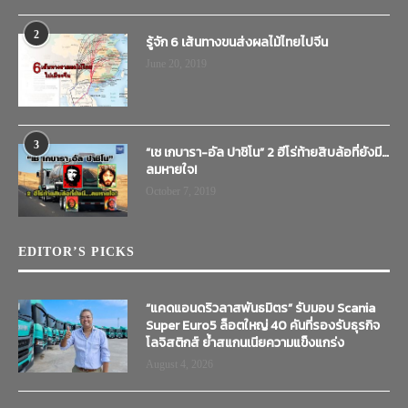
2
รู้จัก 6 เส้นทางขนส่งผลไม้ไทยไปจีน
June 20, 2019
3
“เช เกบารา-อัล ปาชิโน” 2 ฮีโร่ท้ายสิบล้อที่ยังมี…
ลมหายใจ!
October 7, 2019
EDITOR’S PICKS
“แคดแอนดริวลาสพันธมิตร” รับมอบ Scania
Super Euro5 ล็อตใหญ่ 40 คันที่รองรับธุรกิจ
โลจิสติกส์ ย้ำสแกนเนียความแข็งแกร่ง
August 4, 2026