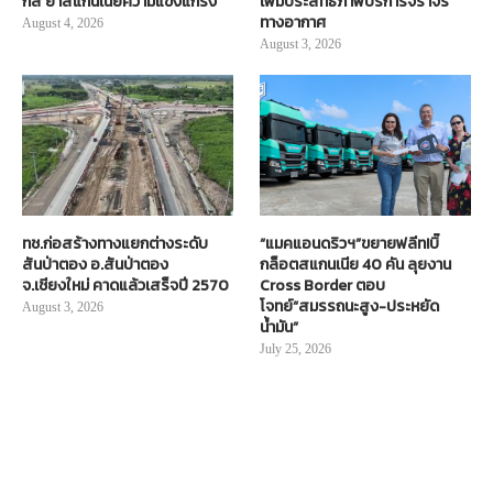
กส์ ย้ำสแกนเนียความแข็งแกร่ง
เพิ่มประสิทธิภาพบริการจราจร
ทางอากาศ
August 4, 2026
August 3, 2026
ทช.ก่อสร้างทางแยกต่างระดับ
“แมคแอนดริวฯ”ขยายฟลีท!บิ๊
สันป่าตอง อ.สันป่าตอง
กล็อตสแกนเนีย 40 คัน ลุยงาน
จ.เชียงใหม่ คาดแล้วเสร็จปี 2570
Cross Border ตอบ
โจทย์“สมรรถนะสูง-ประหยัด
August 3, 2026
น้ำมัน”
July 25, 2026