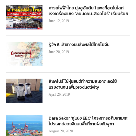
ค่ารถไฟฟ้าไทย มุ่งสู่อันดับ 1 แพงที่สุดในโลก!
เร่งเครื่องแซง “ลอนดอน-สิงคโปร์” เรียบร้อย
June 12, 2019
รู้จัก 6 เส้นทางขนส่งผลไม้ไทยไปจีน
June 20, 2019
สิงคโปร์ ใช้หุ่นยนต์ทำความสะอาด ลดใช้
แรงงานคน เพิ่มproductivity
April 26, 2019
Dara Sakor ‘คู่แข่ง EEC’ โครงการอภิมหาเมกะ
โปรเจกต์ของจีนบนพื้นที่ชายฝั่งกัมพูชา
August 20, 2020