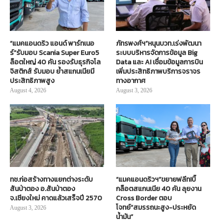
“แมคแอนดริว แอนด์ พาร์ทเนอ
ภัทรพงศ์ฯ”หนุนบวท.เร่งพัฒนา
ร์”รับมอบ Scania Super Euro5
ระบบบริหารจัดการข้อมูล Big
ล็อตใหญ่ 40 คัน รองรับธุรกิจโล
Data และ AI เชื่อมข้อมูลการบิน
จิสติกส์ รับมอบ ย้ำสแกนเนียมี
เพิ่มประสิทธิภาพบริการจราจร
ประสิทธิภาพสูง
ทางอากาศ
August 4, 2026
August 3, 2026
ทช.ก่อสร้างทางแยกต่างระดับ
“แมคแอนดริวฯ”ขยายฟลีท!บิ๊
สันป่าตอง อ.สันป่าตอง
กล็อตสแกนเนีย 40 คัน ลุยงาน
จ.เชียงใหม่ คาดแล้วเสร็จปี 2570
Cross Border ตอบ
โจทย์“สมรรถนะสูง-ประหยัด
August 3, 2026
น้ำมัน”