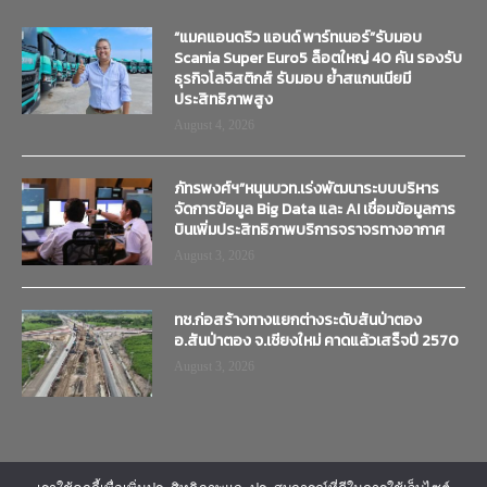
“แมคแอนดริว แอนด์ พาร์ทเนอร์”รับมอบ
Scania Super Euro5 ล็อตใหญ่ 40 คัน รองรับ
ธุรกิจโลจิสติกส์ รับมอบ ย้ำสแกนเนียมี
ประสิทธิภาพสูง
August 4, 2026
ภัทรพงศ์ฯ”หนุนบวท.เร่งพัฒนาระบบบริหาร
จัดการข้อมูล Big Data และ AI เชื่อมข้อมูลการ
บินเพิ่มประสิทธิภาพบริการจราจรทางอากาศ
August 3, 2026
ทช.ก่อสร้างทางแยกต่างระดับสันป่าตอง
อ.สันป่าตอง จ.เชียงใหม่ คาดแล้วเสร็จปี 2570
August 3, 2026