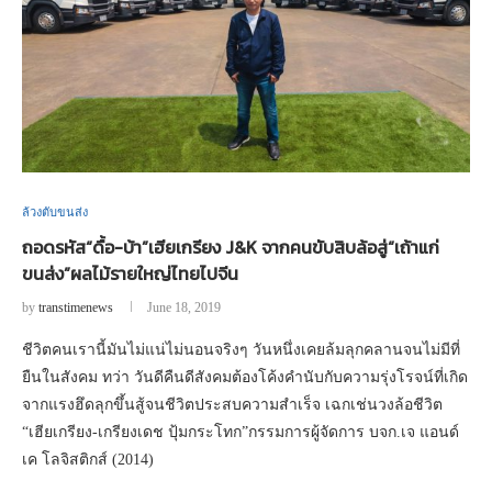
ล้วงตับขนส่ง
ถอดรหัส“ดื้อ-บ้า”เฮียเกรียง J&K จากคนขับสิบล้อสู่“เถ้าแก่
ขนส่ง”ผลไม้รายใหญ่ไทยไปจีน
by
transtimenews
June 18, 2019
ชีวิตคนเรานี้มันไม่แน่ไม่นอนจริงๆ วันหนึ่งเคยล้มลุกคลานจนไม่มีที่
ยืนในสังคม ทว่า วันดีคืนดีสังคมต้องโค้งคำนับกับความรุ่งโรจน์ที่เกิด
จากแรงฮึดลุกขึ้นสู้จนชีวิตประสบความสำเร็จ เฉกเช่นวงล้อชีวิต
“เฮียเกรียง-เกรียงเดช ปุ้มกระโทก”กรรมการผู้จัดการ บจก.เจ แอนด์
เค โลจิสติกส์ (2014)