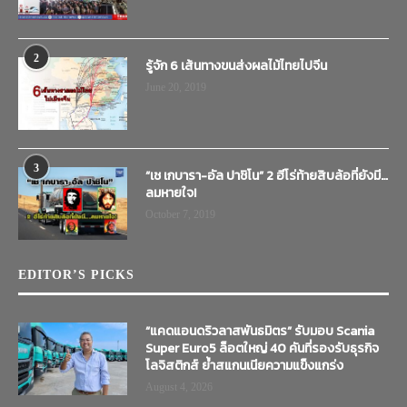
2
รู้จัก 6 เส้นทางขนส่งผลไม้ไทยไปจีน
June 20, 2019
3
“เช เกบารา-อัล ปาชิโน” 2 ฮีโร่ท้ายสิบล้อที่ยังมี…
ลมหายใจ!
October 7, 2019
EDITOR’S PICKS
“แคดแอนดริวลาสพันธมิตร” รับมอบ Scania
Super Euro5 ล็อตใหญ่ 40 คันที่รองรับธุรกิจ
โลจิสติกส์ ย้ำสแกนเนียความแข็งแกร่ง
August 4, 2026