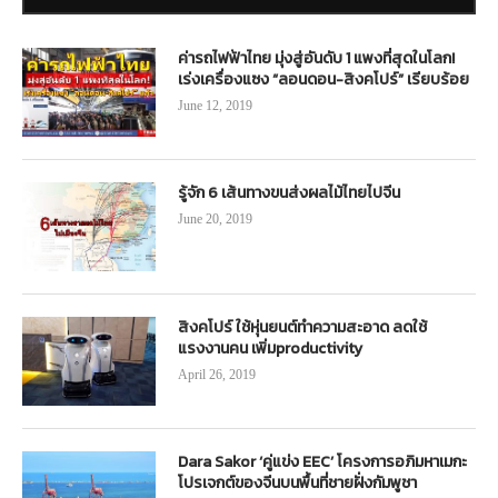
ค่ารถไฟฟ้าไทย มุ่งสู่อันดับ 1 แพงที่สุดในโลก!
เร่งเครื่องแซง “ลอนดอน-สิงคโปร์” เรียบร้อย
June 12, 2019
รู้จัก 6 เส้นทางขนส่งผลไม้ไทยไปจีน
June 20, 2019
สิงคโปร์ ใช้หุ่นยนต์ทำความสะอาด ลดใช้
แรงงานคน เพิ่มproductivity
April 26, 2019
Dara Sakor ‘คู่แข่ง EEC’ โครงการอภิมหาเมกะ
โปรเจกต์ของจีนบนพื้นที่ชายฝั่งกัมพูชา