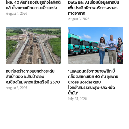
ใหญ่ 40 คันที่รองรับธุรกิจโลจิสติ
Data และ AI เชื่อมข้อมูลการบิน
กส์ ย้ำสแกนเนียความแข็งแกร่ง
เพิ่มประสิทธิภาพบริการจราจร
ทางอากาศ
August 4, 2026
August 3, 2026
ทช.ก่อสร้างทางแยกต่างระดับ
“แมคแอนดริวฯ”ขยายฟลีท!บิ๊
สันป่าตอง อ.สันป่าตอง
กล็อตสแกนเนีย 40 คัน ลุยงาน
จ.เชียงใหม่ คาดแล้วเสร็จปี 2570
Cross Border ตอบ
โจทย์“สมรรถนะสูง-ประหยัด
August 3, 2026
น้ำมัน”
July 25, 2026