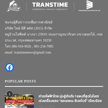
ชมรมผู้สื่อข่าวรถเพื่อการพาณิชย์
บริษัท ไทม์ มีดี พลัส (2015) จำกัด
หมู่บ้านไอฟีลด์ บางนา 239/61 ถนนกาญจนาภิเษก แขวงดอกไม้, เขต
ประเวศ, กรุงเทพมหานคร 10250
โทร.086-910-9026 , 081-234-7985
email: transtimenews@gmail.com
POPULAR POSTS
1
ค่ารถไฟฟ้าไทย มุ่งสู่อันดับ 1 แพงที่สุดในโลก!
เร่งเครื่องแซง “ลอนดอน-สิงคโปร์” เรียบร้อย
June 12, 2019