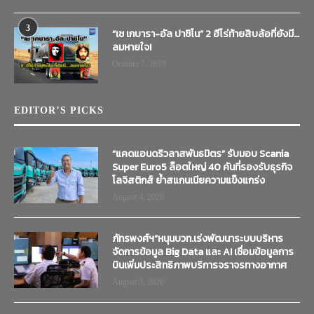
3
“เช เกบารา-อัล ปาชิโน” 2 ฮีโร่ท้ายสิบล้อที่ยังมี…
ลมหายใจ!
October 7, 2019
EDITOR’S PICKS
“แคดแอนดริวลาสพันธมิตร” รับมอบ Scania
Super Euro5 ล็อตใหญ่ 40 คันที่รองรับธุรกิจ
โลจิสติกส์ ย้ำสแกนเนียความแข็งแกร่ง
August 4, 2026
ภัทรพงศ์ฯ”หนุนบวท.เร่งพัฒนาระบบบริหาร
จัดการข้อมูล Big Data และ AI เชื่อมข้อมูลการ
บินเพิ่มประสิทธิภาพบริการจราจรทางอากาศ
August 3, 2026