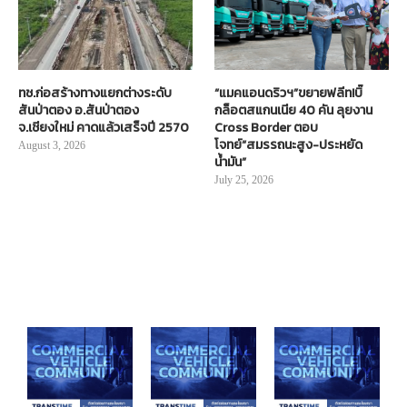
ทช.ก่อสร้างทางแยกต่างระดับ
“แมคแอนดริวฯ”ขยายฟลีท!บิ๊
สันป่าตอง อ.สันป่าตอง
กล็อตสแกนเนีย 40 คัน ลุยงาน
จ.เชียงใหม่ คาดแล้วเสร็จปี 2570
Cross Border ตอบ
โจทย์“สมรรถนะสูง-ประหยัด
August 3, 2026
น้ำมัน”
July 25, 2026