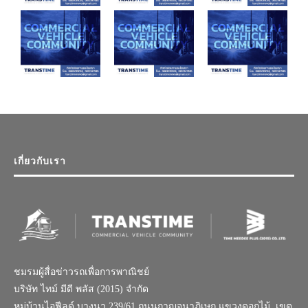
เกี่ยวกับเรา
ชมรมผู้สื่อข่าวรถเพื่อการพาณิชย์
บริษัท ไทม์ มีดี พลัส (2015) จำกัด
หมู่บ้านไอฟีลด์ บางนา 239/61 ถนนกาญจนาภิเษก แขวงดอกไม้, เขต