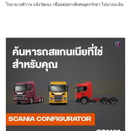
ไปงามวงศ์วาน แจ้งวัฒนะ เชื่อมต่อทางพิเศษอุดรรัถยา ไปบางปะอิน