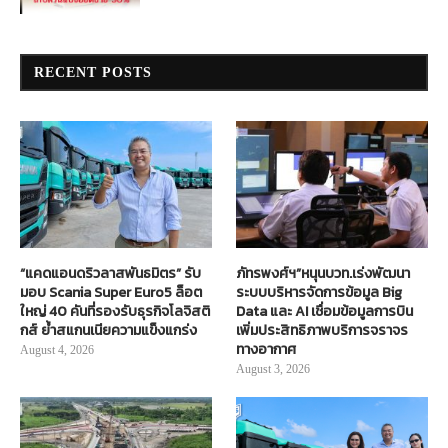
RECENT POSTS
“แคดแอนดริวลาสพันธมิตร” รับ
ภัทรพงศ์ฯ”หนุนบวท.เร่งพัฒนา
มอบ Scania Super Euro5 ล็อต
ระบบบริหารจัดการข้อมูล Big
ใหญ่ 40 คันที่รองรับธุรกิจโลจิสติ
Data และ AI เชื่อมข้อมูลการบิน
กส์ ย้ำสแกนเนียความแข็งแกร่ง
เพิ่มประสิทธิภาพบริการจราจร
ทางอากาศ
August 4, 2026
August 3, 2026