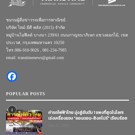
ชมรมผู้สื่อข่าวรถเพื่อการพาณิชย์
บริษัท ไทม์ มีดี พลัส (2015) จำกัด
หมู่บ้านไอฟีลด์ บางนา 239/61 ถนนกาญจนาภิเษก แขวงดอกไม้, เขต
ประเวศ, กรุงเทพมหานคร 10250
โทร.086-910-9026 , 081-234-7985
email: transtimenews@gmail.com
POPULAR POSTS
1
ค่ารถไฟฟ้าไทย มุ่งสู่อันดับ 1 แพงที่สุดในโลก!
เร่งเครื่องแซง “ลอนดอน-สิงคโปร์” เรียบร้อย
June 12, 2019