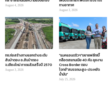
กส์ ย้ำสแกนเนียความแข็งแกร่ง
เพิ่มประสิทธิภาพบริการจราจร
ทางอากาศ
August 4, 2026
August 3, 2026
ทช.ก่อสร้างทางแยกต่างระดับ
“แมคแอนดริวฯ”ขยายฟลีท!บิ๊
สันป่าตอง อ.สันป่าตอง
กล็อตสแกนเนีย 40 คัน ลุยงาน
จ.เชียงใหม่ คาดแล้วเสร็จปี 2570
Cross Border ตอบ
โจทย์“สมรรถนะสูง-ประหยัด
August 3, 2026
น้ำมัน”
July 25, 2026