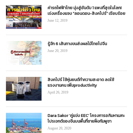
ค่ารถไฟฟ้าไทย มุ่งสู่อันดับ 1 แพงที่สุดในโลก!
เร่งเครื่องแซง “ลอนดอน-สิงคโปร์” เรียบร้อย
June 12, 2019
รู้จัก 6 เส้นทางขนส่งผลไม้ไทยไปจีน
June 20, 2019
สิงคโปร์ ใช้หุ่นยนต์ทำความสะอาด ลดใช้
แรงงานคน เพิ่มproductivity
April 26, 2019
Dara Sakor ‘คู่แข่ง EEC’ โครงการอภิมหาเมกะ
โปรเจกต์ของจีนบนพื้นที่ชายฝั่งกัมพูชา
August 20, 2020