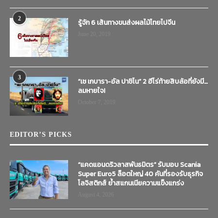
2
รู้จัก 6 เส้นทางขนส่งผลไม้ไทยไปจีน
June 20, 2019
3
“เช เกบารา-อัล ปาชิโน” 2 ฮีโร่ท้ายสิบล้อที่ยังมี…
ลมหายใจ!
October 7, 2019
EDITOR’S PICKS
“แคดแอนดริวลาสพันธมิตร” รับมอบ Scania
Super Euro5 ล็อตใหญ่ 40 คันที่รองรับธุรกิจ
โลจิสติกส์ ย้ำสแกนเนียความแข็งแกร่ง
August 4, 2026