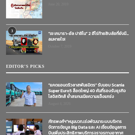
June 20, 2019
3
“เช เกบารา-อัล ปาชิโน” 2 ฮีโร่ท้ายสิบล้อที่ยังมี…
ลมหายใจ!
October 7, 2019
EDITOR’S PICKS
“แคดแอนดริวลาสพันธมิตร” รับมอบ Scania
Super Euro5 ล็อตใหญ่ 40 คันที่รองรับธุรกิจ
โลจิสติกส์ ย้ำสแกนเนียความแข็งแกร่ง
August 4, 2026
ภัทรพงศ์ฯ”หนุนบวท.เร่งพัฒนาระบบบริหาร
จัดการข้อมูล Big Data และ AI เชื่อมข้อมูลการ
บินเพิ่มประสิทธิภาพบริการจราจรทางอากาศ