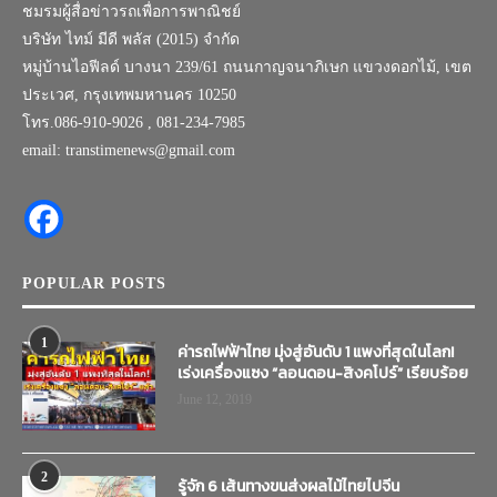
ชมรมผู้สื่อข่าวรถเพื่อการพาณิชย์
บริษัท ไทม์ มีดี พลัส (2015) จำกัด
หมู่บ้านไอฟีลด์ บางนา 239/61 ถนนกาญจนาภิเษก แขวงดอกไม้, เขต
ประเวศ, กรุงเทพมหานคร 10250
โทร.086-910-9026 , 081-234-7985
email: transtimenews@gmail.com
POPULAR POSTS
1
ค่ารถไฟฟ้าไทย มุ่งสู่อันดับ 1 แพงที่สุดในโลก!
เร่งเครื่องแซง “ลอนดอน-สิงคโปร์” เรียบร้อย
June 12, 2019
2
รู้จัก 6 เส้นทางขนส่งผลไม้ไทยไปจีน