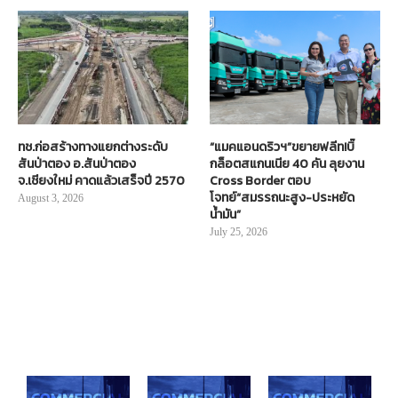
ทช.ก่อสร้างทางแยกต่างระดับ
“แมคแอนดริวฯ”ขยายฟลีท!บิ๊
สันป่าตอง อ.สันป่าตอง
กล็อตสแกนเนีย 40 คัน ลุยงาน
จ.เชียงใหม่ คาดแล้วเสร็จปี 2570
Cross Border ตอบ
โจทย์“สมรรถนะสูง-ประหยัด
August 3, 2026
น้ำมัน”
July 25, 2026