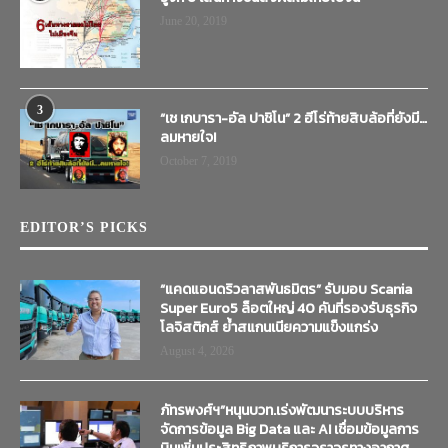
June 20, 2019
3
“เช เกบารา-อัล ปาชิโน” 2 ฮีโร่ท้ายสิบล้อที่ยังมี…
ลมหายใจ!
October 7, 2019
EDITOR’S PICKS
“แคดแอนดริวลาสพันธมิตร” รับมอบ Scania
Super Euro5 ล็อตใหญ่ 40 คันที่รองรับธุรกิจ
โลจิสติกส์ ย้ำสแกนเนียความแข็งแกร่ง
August 4, 2026
ภัทรพงศ์ฯ”หนุนบวท.เร่งพัฒนาระบบบริหาร
จัดการข้อมูล Big Data และ AI เชื่อมข้อมูลการ