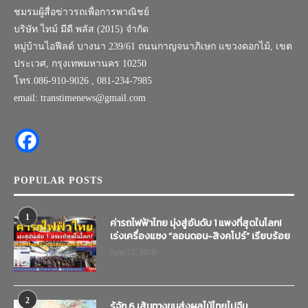
ชมรมผู้สื่อข่าวรถเพื่อการพาณิชย์
บริษัท ไทม์ มีดี พลัส (2015) จำกัด
หมู่บ้านไอฟีลด์ บางนา 239/61 ถนนกาญจนาภิเษก แขวงดอกไม้, เขต
ประเวศ, กรุงเทพมหานคร 10250
โทร.086-910-9026 , 081-234-7985
email: transtimenews@gmail.com
POPULAR POSTS
1
ค่ารถไฟฟ้าไทย มุ่งสู่อันดับ 1 แพงที่สุดในโลก!
เร่งเครื่องแซง “ลอนดอน-สิงคโปร์” เรียบร้อย
June 12, 2019
2
รู้จัก 6 เส้นทางขนส่งผลไม้ไทยไปจีน