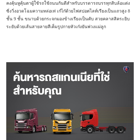
คงคุ้นหูคุ้นตาผู้ใช้รถใช้ถนนกันดีสำหรับบรรดารถบรรทุกสิบล้อแต่ง
ซิ่งวิ่งอวดโฉมความหล่อเท่ เก๋ไก๋ด้วยไฟสปอตไลท์เรียงเป็นแถวสูง 8
ชั้น 9 ชั้น ขนาบด้วยกระจกมองข้างเรียงเป็นตับ สวยคลาสสิคระยิบ
ระยับด้วยเส้นสายลายสีเต็มรูปกายหัวเก๋งยันพ่วงแม่ลูก