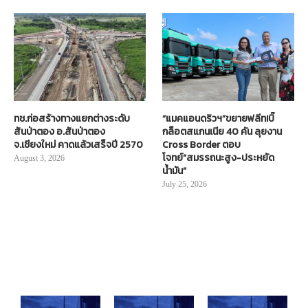
ทช.ก่อสร้างทางแยกต่างระดับ
“แมคแอนดริวฯ”ขยายฟลีท!บิ๊
สันป่าตอง อ.สันป่าตอง
กล็อตสแกนเนีย 40 คัน ลุยงาน
จ.เชียงใหม่ คาดแล้วเสร็จปี 2570
Cross Border ตอบ
โจทย์“สมรรถนะสูง-ประหยัด
August 3, 2026
น้ำมัน”
July 25, 2026