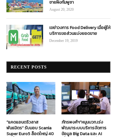
ชายฝั่งกัมพูชา
August 20, 2020
เขย่าวงการ Food Delivery เมื่อผู้ให้
บริการขอส่วนแบ่งยอดขาย
December 19, 2019
RECENT POSTS
“แคดแอนดริวลาส
ภัทรพงศ์ฯ”หนุนบวท.เร่ง
พันธมิตร” รับมอบ Scania
พัฒนาระบบบริหารจัดการ
Super Euro5 ล็อตใหญ่ 40
ข้อมูล Big Data และ AI