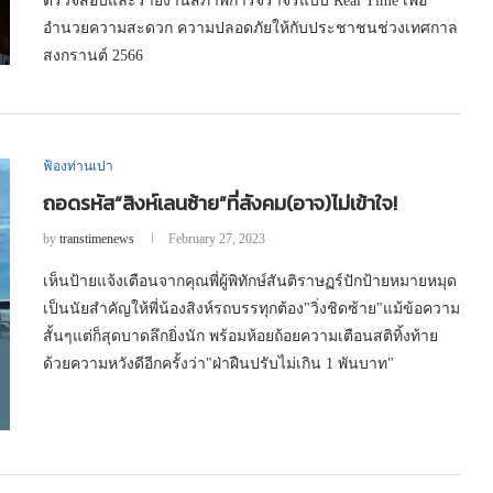
ตรวจสอบและรายงานสภาพการจราจรแบบ Real Time เพื่อ
อำนวยความสะดวก ความปลอดภัยให้กับประชาชนช่วงเทศกาล
สงกรานต์ 2566
ฟ้องท่านเปา
ถอดรหัส“สิงห์เลนซ้าย”ที่สังคม(อาจ)ไม่เข้าใจ!
by
transtimenews
February 27, 2023
เห็นป้ายแจ้งเตือนจากคุณพี่ผู้พิทักษ์สันติราษฏร์ปักป้ายหมายหมุด
เป็นนัยสำคัญให้พี่น้องสิงห์รถบรรทุกต้อง"วิ่งชิดซ้าย"แม้ข้อความ
สั้นๆแต่ก็สุดบาดลึกยิ่งนัก พร้อมห้อยถ้อยความเตือนสติทิ้งท้าย
ด้วยความหวังดีอีกครั้งว่า"ฝ่าฝืนปรับไม่เกิน 1 พันบาท"