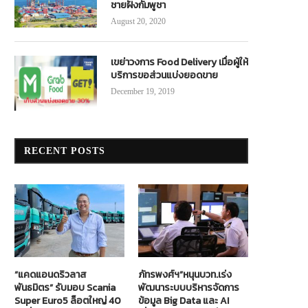
ชายฝั่งกัมพูชา
August 20, 2020
เขย่าวงการ Food Delivery เมื่อผู้ให้
บริการขอส่วนแบ่งยอดขาย
December 19, 2019
RECENT POSTS
“แคดแอนดริวลาส
ภัทรพงศ์ฯ”หนุนบวท.เร่ง
พันธมิตร” รับมอบ Scania
พัฒนาระบบบริหารจัดการ
Super Euro5 ล็อตใหญ่ 40
ข้อมูล Big Data และ AI