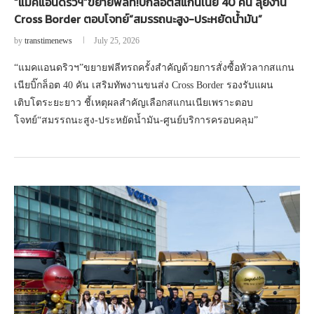
“แมคแอนดริวฯ”ขยายฟลีท!บิ๊กล็อตสแกนเนีย 40 คัน ลุยงาน
Cross Border ตอบโจทย์“สมรรถนะสูง-ประหยัดน้ำมัน”
by
transtimenews
July 25, 2026
“แมคแอนดริวฯ”ขยายฟลีทรถครั้งสำคัญด้วยการสั่งซื้อหัวลากสแกน
เนียบิ๊กล็อต 40 คัน เสริมทัพงานขนส่ง Cross Border รองรับแผน
เติบโตระยะยาว ชี้เหตุผลสำคัญเลือกสแกนเนียเพราะตอบ
โจทย์“สมรรถนะสูง-ประหยัดน้ำมัน-ศูนย์บริการครอบคลุม”