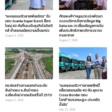
“แคดแอนดริวลาสพันธมิตร” รับ
ภัทรพงศ์ฯ”หนุนบวท.เร่งพัฒนา
มอบ Scania Super Euro5 ล็อต
ระบบบริหารจัดการข้อมูล Big
ใหญ่ 40 คันที่รองรับธุรกิจโลจิสติ
Data และ AI เชื่อมข้อมูลการบิน
กส์ ย้ำสแกนเนียความแข็งแกร่ง
เพิ่มประสิทธิภาพบริการจราจร
ทางอากาศ
August 4, 2026
August 3, 2026
ทช.ก่อสร้างทางแยกต่างระดับ
“แมคแอนดริวฯ”ขยายฟลีท!บิ๊
สันป่าตอง อ.สันป่าตอง
กล็อตสแกนเนีย 40 คัน ลุยงาน
จ.เชียงใหม่ คาดแล้วเสร็จปี 2570
Cross Border ตอบ
โจทย์“สมรรถนะสูง-ประหยัด
August 3, 2026
น้ำมัน”
July 25, 2026