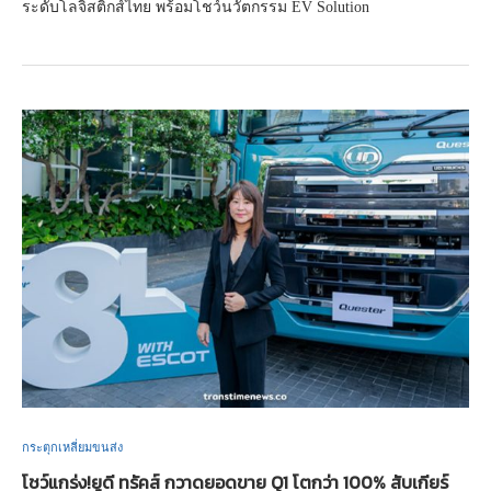
ระดับโลจิสติกส์ไทย พร้อมโชว์นวัตกรรม EV Solution
กระตุกเหลี่ยมขนส่ง
โชว์แกร่ง!ยูดี ทรัคส์ กวาดยอดขาย Q1 โตกว่า 100% สับเกียร์