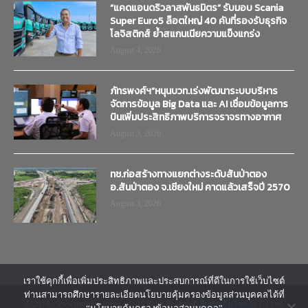
“แคดแอนดริวลาสพันธมิตร” รับมอบ Scania
Super Euro5 ล็อตใหญ่ 40 คันที่รองรับธุรกิจ
โลจิสติกส์ ย้ำสแกนเนียความแข็งแกร่ง
August 4, 2026
ภัทรพงศ์ฯ”หนุนบวท.เร่งพัฒนาระบบบริหาร
จัดการข้อมูล Big Data และ AI เชื่อมข้อมูลการ
บินเพิ่มประสิทธิภาพบริการจราจรทางอากาศ
August 3, 2026
ทช.ก่อสร้างทางแยกต่างระดับสันป่าตอง
อ.สันป่าตอง จ.เชียงใหม่ คาดแล้วเสร็จปี 2570
August 3, 2026
เราใช้คุกกี้เพื่อเพิ่มประสิทธิภาพและประสบการณ์ที่ดีในการใช้เว็บไซต์
ท่านสามารถศึกษารายละเอียดนโยบายคุ้มครองข้อมูลส่วนบุคคลได้ที่
@2018 - www.transtimenews.co. All Right Reserved.
รับทำเว็บไซต์
by CJ Soft