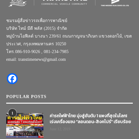
ชมรมผู้สื่อข่าวรถเพื่อการพาณิชย์
บริษัท ไทม์ มีดี พลัส (2015) จำกัด
หมู่บ้านไอฟีลด์ บางนา 239/61 ถนนกาญจนาภิเษก แขวงดอกไม้, เขต
ประเวศ, กรุงเทพมหานคร 10250
โทร.086-910-9026 , 081-234-7985
email: transtimenews@gmail.com
POPULAR POSTS
1
ค่ารถไฟฟ้าไทย มุ่งสู่อันดับ 1 แพงที่สุดในโลก!
เร่งเครื่องแซง “ลอนดอน-สิงคโปร์” เรียบร้อย
June 12, 2019