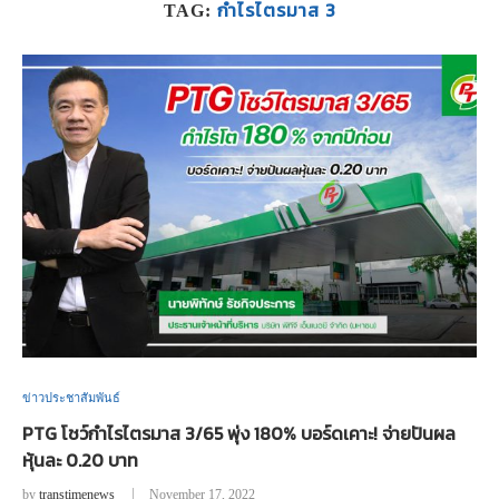
กำไรไตรมาส 3
TAG:
ข่าวประชาสัมพันธ์
PTG โชว์กำไรไตรมาส 3/65 พุ่ง 180% บอร์ดเคาะ! จ่ายปันผล
หุ้นละ 0.20 บาท
by
transtimenews
November 17, 2022