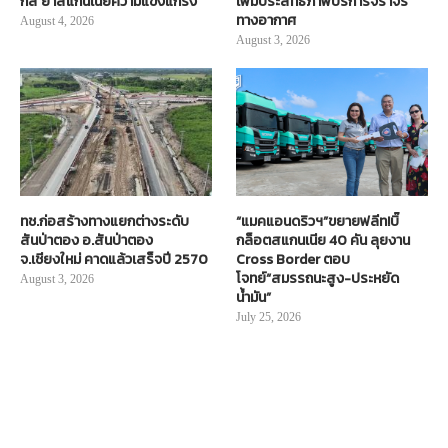
กส์ ย้ำสแกนเนียความแข็งแกร่ง
เพิ่มประสิทธิภาพบริการจราจร
ทางอากาศ
August 4, 2026
August 3, 2026
ทช.ก่อสร้างทางแยกต่างระดับ
“แมคแอนดริวฯ”ขยายฟลีท!บิ๊
สันป่าตอง อ.สันป่าตอง
กล็อตสแกนเนีย 40 คัน ลุยงาน
จ.เชียงใหม่ คาดแล้วเสร็จปี 2570
Cross Border ตอบ
โจทย์“สมรรถนะสูง-ประหยัด
August 3, 2026
น้ำมัน”
July 25, 2026