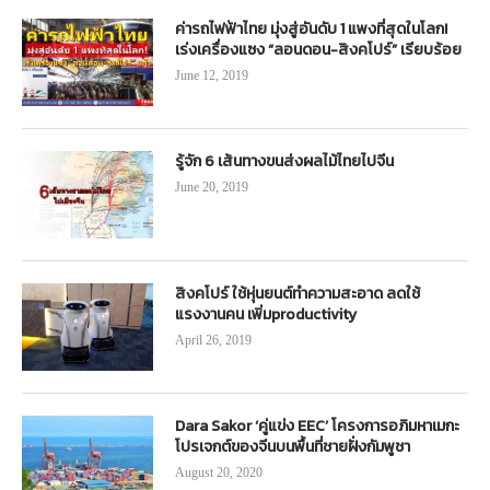
ค่ารถไฟฟ้าไทย มุ่งสู่อันดับ 1 แพงที่สุดในโลก!
เร่งเครื่องแซง “ลอนดอน-สิงคโปร์” เรียบร้อย
June 12, 2019
รู้จัก 6 เส้นทางขนส่งผลไม้ไทยไปจีน
June 20, 2019
สิงคโปร์ ใช้หุ่นยนต์ทำความสะอาด ลดใช้
แรงงานคน เพิ่มproductivity
April 26, 2019
Dara Sakor ‘คู่แข่ง EEC’ โครงการอภิมหาเมกะ
โปรเจกต์ของจีนบนพื้นที่ชายฝั่งกัมพูชา
August 20, 2020