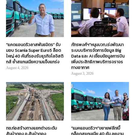
“แคดแอนดริวลาสพันธมิตร” รับ
ภัทรพงศ์ฯ”หนุนบวท.เร่งพัฒนา
มอบ Scania Super Euro5 ล็อต
ระบบบริหารจัดการข้อมูล Big
ใหญ่ 40 คันที่รองรับธุรกิจโลจิสติ
Data และ AI เชื่อมข้อมูลการบิน
กส์ ย้ำสแกนเนียความแข็งแกร่ง
เพิ่มประสิทธิภาพบริการจราจร
ทางอากาศ
August 4, 2026
August 3, 2026
ทช.ก่อสร้างทางแยกต่างระดับ
“แมคแอนดริวฯ”ขยายฟลีท!บิ๊
สันป่าตอง อ.สันป่าตอง
กล็อตสแกนเนีย 40 คัน ลุยงาน