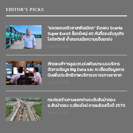
EDITOR’S PICKS
“แคดแอนดริวลาสพันธมิตร” รับมอบ Scania
Super Euro5 ล็อตใหญ่ 40 คันที่รองรับธุรกิจ
โลจิสติกส์ ย้ำสแกนเนียความแข็งแกร่ง
August 4, 2026
ภัทรพงศ์ฯ”หนุนบวท.เร่งพัฒนาระบบบริหาร
จัดการข้อมูล Big Data และ AI เชื่อมข้อมูลการ
บินเพิ่มประสิทธิภาพบริการจราจรทางอากาศ
August 3, 2026
ทช.ก่อสร้างทางแยกต่างระดับสันป่าตอง
อ.สันป่าตอง จ.เชียงใหม่ คาดแล้วเสร็จปี 2570
August 3, 2026