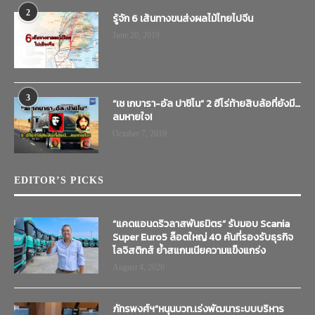
2
รู้จัก 6 เส้นทางขนส่งผลไม้ไทยไปจีน
June 20, 2019
3
“เช เกบารา-อัล ปาชิโน” 2 ฮีโร่ท้ายสิบล้อที่ยังมี…
ลมหายใจ!
October 7, 2019
EDITOR’S PICKS
“แคดแอนดริวลาสพันธมิตร” รับมอบ Scania
Super Euro5 ล็อตใหญ่ 40 คันที่รองรับธุรกิจ
โลจิสติกส์ ย้ำสแกนเนียความแข็งแกร่ง
August 4, 2026
ภัทรพงศ์ฯ”หนุนบวท.เร่งพัฒนาระบบบริหาร