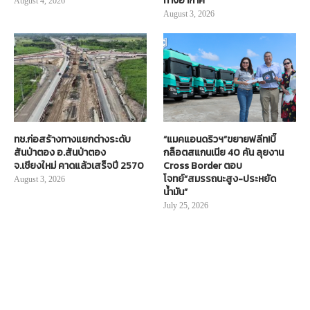
ทางอากาศ
August 4, 2026
August 3, 2026
ทช.ก่อสร้างทางแยกต่างระดับ
“แมคแอนดริวฯ”ขยายฟลีท!บิ๊
สันป่าตอง อ.สันป่าตอง
กล็อตสแกนเนีย 40 คัน ลุยงาน
จ.เชียงใหม่ คาดแล้วเสร็จปี 2570
Cross Border ตอบ
โจทย์“สมรรถนะสูง-ประหยัด
August 3, 2026
น้ำมัน”
July 25, 2026