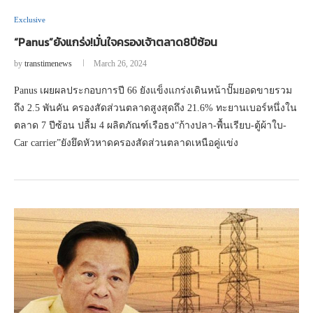
Exclusive
“Panus”ยังแกร่ง!มั่นใจครองเจ้าตลาด8ปีซ้อน
by
transtimenews
March 26, 2024
Panus เผยผลประกอบการปี 66 ยังแข็งแกร่งเดินหน้าปั๊มยอดขายรวม
ถึง 2.5 พันคัน ครองสัดส่วนตลาดสูงสุดถึง 21.6% ทะยานเบอร์หนึ่งใน
ตลาด 7 ปีซ้อน ปลื้ม 4 ผลิตภัณฑ์เรือธง“ก้างปลา-พื้นเรียบ-ตู้ผ้าใบ-
Car carrier”ยังยึดหัวหาดครองสัดส่วนตลาดเหนือคู่แข่ง