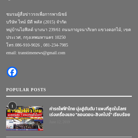
ชมรมผู้สื่อข่าวรถเพื่อการพาณิชย์
บริษัท ไทม์ มีดี พลัส (2015) จำกัด
หมู่บ้านไอฟีลด์ บางนา 239/61 ถนนกาญจนาภิเษก แขวงดอกไม้, เขต
ประเวศ, กรุงเทพมหานคร 10250
โทร.086-910-9026 , 081-234-7985
email: transtimenews@gmail.com
POPULAR POSTS
1
ค่ารถไฟฟ้าไทย มุ่งสู่อันดับ 1 แพงที่สุดในโลก!
เร่งเครื่องแซง “ลอนดอน-สิงคโปร์” เรียบร้อย
June 12, 2019