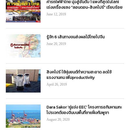
ค่ารถไฟฟ้าไทย มุ่งสู่อันดับ 1 แพงที่สุดในโลก!
เร่งเครื่องแซง “ลอนดอน-สิงคโปร์” เรียบร้อย
June 12, 2019
รู้จัก 6 เส้นทางขนส่งผลไม้ไทยไปจีน
June 20, 2019
สิงคโปร์ ใช้หุ่นยนต์ทำความสะอาด ลดใช้
แรงงานคน เพิ่มproductivity
April 26, 2019
Dara Sakor ‘คู่แข่ง EEC’ โครงการอภิมหาเมกะ
โปรเจกต์ของจีนบนพื้นที่ชายฝั่งกัมพูชา
August 20, 2020