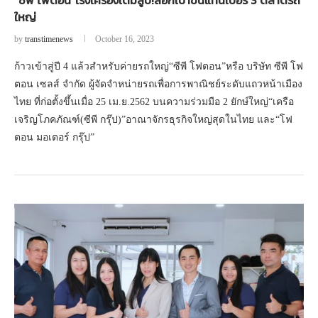
“ซีพี โฟตอน”เร่งเครื่องเต็มสูบ!ล็อกเป้าขึ้นแท่นเบอร์ 3 ตลาดรถ
ใหญ่
by
transtimenews
October 16, 2023
ก้าวเข้าสู่ปี 4 แล้วสำหรับค่ายรถใหญ่“ซีพี โฟตอน”หรือ บริษัท ซีพี โฟ
ตอน เซลส์ จำกัด ผู้จัดจำหน่ายรถเพื่อการพาณิชย์ระดับแถวหน้าเมือง
ไทย ที่ก่อตั้งขึ้นเมื่อ 25 เม.ย.2562 บนความร่วมมือ 2 ยักษ์ใหญ่“เครือ
เจริญโภคภัณฑ์(ซีพี กรุ๊ป)”อาณาจักรธุรกิจใหญ่สุดในไทย และ“โฟ
ตอน มอเตอร์ กรุ๊ป”