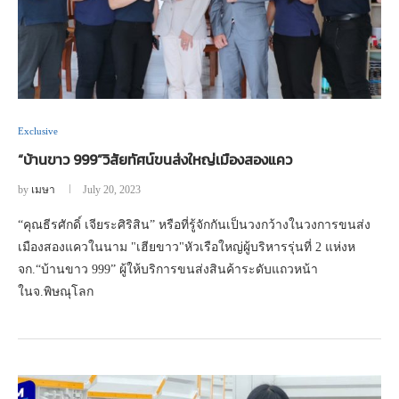
Exclusive
“บ้านขาว 999”วิสัยทัศน์ขนส่งใหญ่เมืองสองแคว
by
เมษา
July 20, 2023
“คุณธีรศักดิ์ เจียระศิริสิน” หรือที่รู้จักกันเป็นวงกว้างในวงการขนส่ง
เมืองสองแควในนาม "เฮียขาว"หัวเรือใหญ่ผู้บริหารรุ่นที่ 2 แห่งห
จก.“บ้านขาว 999” ผู้ให้บริการขนส่งสินค้าระดับแถวหน้า
ในจ.พิษณุโลก