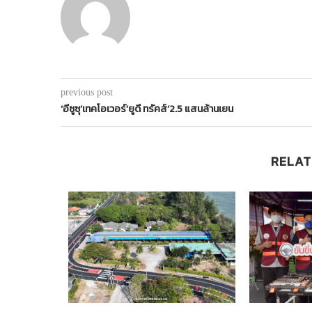
previous post
‘อีซูซุ’เทคโอเวอร์’ยูดี ทรัคส์’2.5 แสนล้านเยน
RELAT