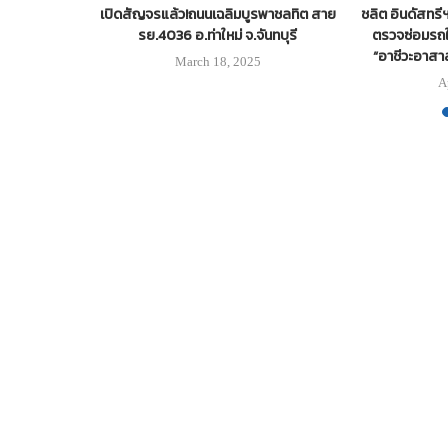
รางคึกคัก!
เปิดสัญจรแล้ว!ถนนเฉลิมบูรพาชลทิต สาย
ชลิต อินดัสทรี
7 ล้านคน
รย.4036 อ.ท่าใหม่ จ.จันทบุรี
ตรวจซ่อมรถใ
“อาชีวะอาสาล
March 18, 2025
A