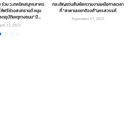
ฯ ร่วม ว.เทคนิคสมุทรสาคร
ทล.เชิญชวนสัมผัสความงามเหนือกาลเวลา
ห้ฟรีช่วงสงกรานต์ หนุน
ที่ “สะพานเดชาติวงศ์”นครสวรรค์
ดอุบัติเหตุทางถนน” ปี...
September 17, 2025
pril 12, 2022