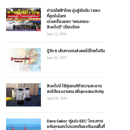
ไปรษณีย์ไทย ‘หนุนโชห่วยชุมชน’แข่งโม
ทช. จัดตั้งด่านตรวจชั่งน้ำหนักเคลื่อ
เดิร์นเทรด ต่อยอดค้าปลีกออนไลน์
ถนนสาย สข.4034 จ.สงขลา ป้องก
ค่ารถไฟฟ้าไทย มุ่งสู่อันดับ 1 แพง
ที่สุดในโลก!
ชำรุดพื้นผิวถนนระยะยาว
October 4, 2018
เร่งเครื่องแซง “ลอนดอน-
February 20, 2024
สิงคโปร์” เรียบร้อย
June 12, 2019
รู้จัก 6 เส้นทางขนส่งผลไม้ไทยไปจีน
June 20, 2019
สิงคโปร์ ใช้หุ่นยนต์ทำความสะอาด
ลดใช้แรงงานคน เพิ่มproductivity
April 26, 2019
Dara Sakor ‘คู่แข่ง EEC’ โครงการ
อภิมหาเมกะโปรเจกต์ของจีนบนพื้นที่