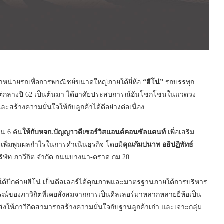
นจำหน่ายรถเพื่อการพาณิชย์ขนาดใหญ่ภายใต้ยี่ห้อ
“ฮีโน่”
รถบรรทุก
ต่กลางปี 62 เป็นต้นมา ได้อาศัยประสบการณ์อันโชกโชนในแวดวง
ร้างความมั่นใจให้กับลูกค้าได้ดีอย่างต่อเนื่อง
น 6 คัน
ให้กับหจก.ปัญญาวดีเซอร์วิสแอนด์คอนซัลแตนท์
เพื่อเสริม
เพิ่มพูนผลกำไรในการดำเนินธุรกิจ โดยมี
คุณกัมปนาท อธิปฏิพัทธ์
 บริษัท ภาวีกิต จำกัด ถนนบางนา-ตราด กม.20
 2 ใต้ปีกค่ายฮีโน่ เป็นดีลเลอร์ได้คุณภาพและมาตรฐานภายใต้การบริหาร
์ของภาวิกิตที่เคยสั่งสมจากการเป็นดีลเลอร์มาหลากหลายยี่ห้อเป็น
งส่งให้ภาวีกิตสามารถสร้างความมั่นใจกับฐานลูกค้าเก่า และเจาะกลุ่ม