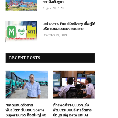
ชายฝั่งกัมพูชา
August 20, 2020
เขย่าวงการ Food Delivery เมื่อผู้ให้
บริการขอส่วนแบ่งยอดขาย
December 19, 2019
RECENT POSTS
“แคดแอนดริวลาส
ภัทรพงศ์ฯ”หนุนบวท.เร่ง
พันธมิตร” รับมอบ Scania
พัฒนาระบบบริหารจัดการ
Super Euro5 ล็อตใหญ่ 40
ข้อมูล Big Data และ AI