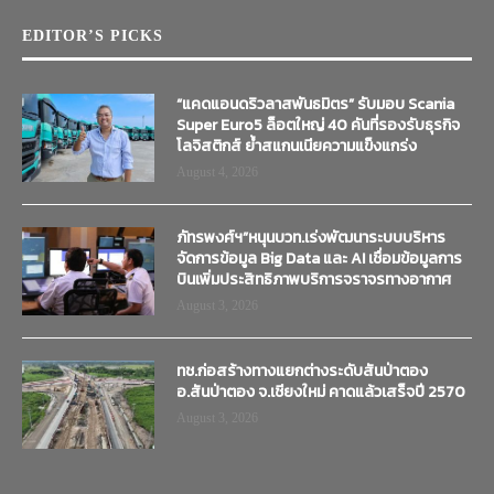
EDITOR’S PICKS
“แคดแอนดริวลาสพันธมิตร” รับมอบ Scania
Super Euro5 ล็อตใหญ่ 40 คันที่รองรับธุรกิจ
โลจิสติกส์ ย้ำสแกนเนียความแข็งแกร่ง
August 4, 2026
ภัทรพงศ์ฯ”หนุนบวท.เร่งพัฒนาระบบบริหาร
จัดการข้อมูล Big Data และ AI เชื่อมข้อมูลการ
บินเพิ่มประสิทธิภาพบริการจราจรทางอากาศ
August 3, 2026
ทช.ก่อสร้างทางแยกต่างระดับสันป่าตอง
อ.สันป่าตอง จ.เชียงใหม่ คาดแล้วเสร็จปี 2570
August 3, 2026