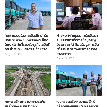
“แคดแอนดริวลาสพันธมิตร” รับ
ภัทรพงศ์ฯ”หนุนบวท.เร่งพัฒนา
มอบ Scania Super Euro5 ล็อต
ระบบบริหารจัดการข้อมูล Big
ใหญ่ 40 คันที่รองรับธุรกิจโลจิสติ
Data และ AI เชื่อมข้อมูลการบิน
กส์ ย้ำสแกนเนียความแข็งแกร่ง
เพิ่มประสิทธิภาพบริการจราจร
ทางอากาศ
August 4, 2026
August 3, 2026
ทช.ก่อสร้างทางแยกต่างระดับ
“แมคแอนดริวฯ”ขยายฟลีท!บิ๊
สันป่าตอง อ.สันป่าตอง
กล็อตสแกนเนีย 40 คัน ลุยงาน