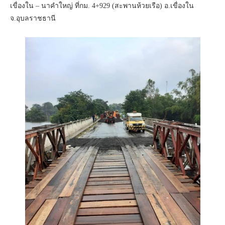
เขื่องใน – นาคำใหญ่ ที่กม. 4+929 (สะพานห้วยเรือ) อ.เขื่องใน
จ.อุบลราชธานี