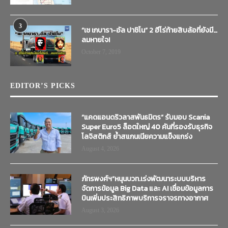
3
“เช เกบารา-อัล ปาชิโน” 2 ฮีโร่ท้ายสิบล้อที่ยังมี…
ลมหายใจ!
October 7, 2019
EDITOR’S PICKS
“แคดแอนดริวลาสพันธมิตร” รับมอบ Scania
Super Euro5 ล็อตใหญ่ 40 คันที่รองรับธุรกิจ
โลจิสติกส์ ย้ำสแกนเนียความแข็งแกร่ง
August 4, 2026
ภัทรพงศ์ฯ”หนุนบวท.เร่งพัฒนาระบบบริหาร
จัดการข้อมูล Big Data และ AI เชื่อมข้อมูลการ
บินเพิ่มประสิทธิภาพบริการจราจรทางอากาศ
August 3, 2026