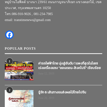
หมู่บ้านไอฟีลด์ บางนา 239/61 ถนนกาญจนาภิเษก แขวงดอกไม้, เขต
ประเวศ, กรุงเทพมหานคร 10250
โทร.086-910-9026 , 081-234-7985
email: transtimenews@gmail.com
POPULAR POSTS
1
ค่ารถไฟฟ้าไทย มุ่งสู่อันดับ 1 แพงที่สุดในโลก!
เร่งเครื่องแซง “ลอนดอน-สิงคโปร์” เรียบร้อย
June 12, 2019
2
รู้จัก 6 เส้นทางขนส่งผลไม้ไทยไปจีน
June 20, 2019