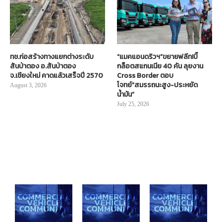
ทช.ก่อสร้างทางแยกต่างระดับ
“แมคแอนดริวฯ”ขยายฟลีท!บิ๊
สันป่าตอง อ.สันป่าตอง
กล็อตสแกนเนีย 40 คัน ลุยงาน
จ.เชียงใหม่ คาดแล้วเสร็จปี 2570
Cross Border ตอบ
โจทย์“สมรรถนะสูง-ประหยัด
August 3, 2026
น้ำมัน”
July 25, 2026