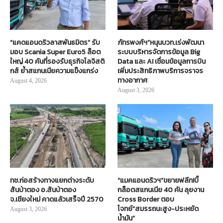
“แคดแอนดริวลาสพันธมิตร” รับ
ภัทรพงศ์ฯ”หนุนบวท.เร่งพัฒนา
มอบ Scania Super Euro5 ล็อต
ระบบบริหารจัดการข้อมูล Big
ใหญ่ 40 คันที่รองรับธุรกิจโลจิสติ
Data และ AI เชื่อมข้อมูลการบิน
กส์ ย้ำสแกนเนียความแข็งแกร่ง
เพิ่มประสิทธิภาพบริการจราจร
ทางอากาศ
August 4, 2026
August 3, 2026
ทช.ก่อสร้างทางแยกต่างระดับ
“แมคแอนดริวฯ”ขยายฟลีท!บิ๊
สันป่าตอง อ.สันป่าตอง
กล็อตสแกนเนีย 40 คัน ลุยงาน
จ.เชียงใหม่ คาดแล้วเสร็จปี 2570
Cross Border ตอบ
โจทย์“สมรรถนะสูง-ประหยัด
August 3, 2026
น้ำมัน”