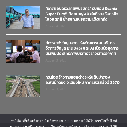
“แคดแอนดริวลาสพันธมิตร” รับมอบ Scania
Super Euro5 ล็อตใหญ่ 40 คันที่รองรับธุรกิจ
โลจิสติกส์ ย้ำสแกนเนียความแข็งแกร่ง
August 4, 2026
ภัทรพงศ์ฯ”หนุนบวท.เร่งพัฒนาระบบบริหาร
จัดการข้อมูล Big Data และ AI เชื่อมข้อมูลการ
บินเพิ่มประสิทธิภาพบริการจราจรทางอากาศ
August 3, 2026
ทช.ก่อสร้างทางแยกต่างระดับสันป่าตอง
อ.สันป่าตอง จ.เชียงใหม่ คาดแล้วเสร็จปี 2570
August 3, 2026
เราใช้คุกกี้เพื่อเพิ่มประสิทธิภาพและประสบการณ์ที่ดีในการใช้เว็บไซต์
ท่านสามารถศึกษารายละเอียดนโยบายคุ้มครองข้อมูลส่วนบุคคลได้ที่