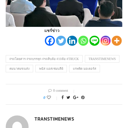
แชร์ข่าว
#รถโดยสาร #รถบรรทุก #รถสิบล้อ #10ล้อ #TRUCK
TRANSTIMENEWS
คมนาคมขนส่ง
พนัส แอสเซมบลีย์
แรพพิด มอเตอร์ส
0 comment
0
TRANSTIMENEWS