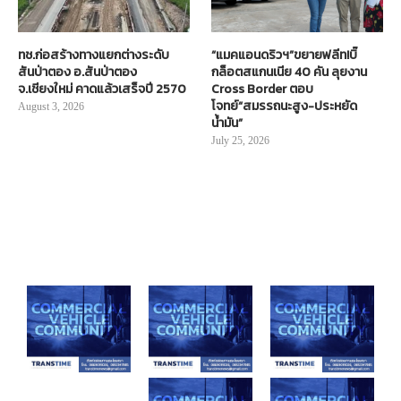
ทช.ก่อสร้างทางแยกต่างระดับ
“แมคแอนดริวฯ”ขยายฟลีท!บิ๊
สันป่าตอง อ.สันป่าตอง
กล็อตสแกนเนีย 40 คัน ลุยงาน
จ.เชียงใหม่ คาดแล้วเสร็จปี 2570
Cross Border ตอบ
โจทย์“สมรรถนะสูง-ประหยัด
August 3, 2026
น้ำมัน”
July 25, 2026