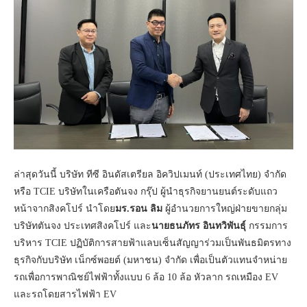
ล่าสุดวันนี้ บริษัท ทีซี อินดัสเตรียล อิควิปเมนท์ (ประเทศไทย) จำกัด
หรือ TCIE บริษัทในเครือตันจง กรุ๊ป ผู้นำธุรกิจยานยนต์ระดับแถว
หน้าจากสิงคโปร์ นำโดย
มร.รอน ลิม
ผู้อำนวยการใหญ่ฝ่ายขายกลุ่ม
บริษัทตันจง ประเทศสิงคโปร์ และ
นายธนภัทร อินทวิพันธุ์
กรรมการ
บริหาร TCIE ปฏิบัติการสายฟ้าแลบเซ็นสัญญาร่วมเป็นพันธมิตรทาง
ธุรกิจกับบริษัท เน็กซ์พอยต์ (มหาชน) จำกัด เพื่อเป็นตัวแทนจำหน่าย
รถเพื่อการพาณิชย์ไฟฟ้าทั้งแบบ 6 ล้อ 10 ล้อ หัวลาก รถเหมือง EV
และรถโดยสารไฟฟ้า EV