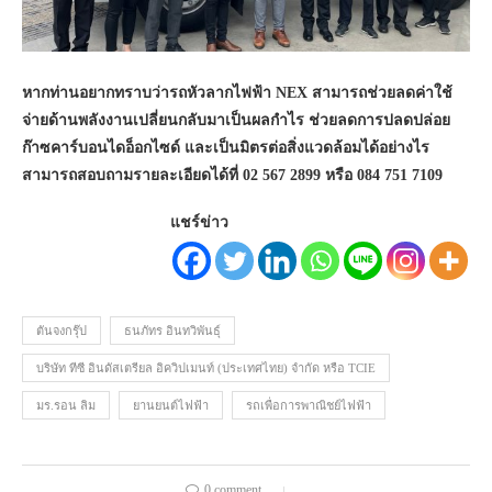
หากท่านอยากทราบว่ารถหัวลากไฟฟ้า
NEX สามารถช่วยลดค่าใช้
จ่ายด้านพลังงานเปลี่ยนกลับมาเป็นผลกำไร ช่วยลดการปลดปล่อย
ก๊าซคาร์บอนไดอ็อกไซด์ และเป็นมิตรต่อสิ่งแวดล้อมได้อย่างไร
สามารถสอบถามรายละเอียดได้ที่ 02 567 2899 หรือ 084 751 7109
แชร์ข่าว
ตันจงกรุ๊ป
ธนภัทร อินทวิพันธุ์
บริษัท ทีซี อินดัสเตรียล อิควิปเมนท์ (ประเทศไทย) จำกัด หรือ TCIE
มร.รอน ลิม
ยานยนต์ไฟฟ้า
รถเพื่อการพาณิชย์ไฟฟ้า
0 comment