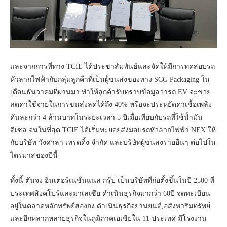
และจากการที่ทาง TCIE ได้ประชาสัมพันธ์และจัดให้มีการทดสอบรถ
หัวลากไฟฟ้ากับกลุ่มลูกค้าที่เป็นผู้ขนส่งของทาง SCG Packaging ใน
เดือนธันวาคมที่ผ่านมา ทำให้ลูกค้ารับทราบข้อมูลว่ารถ EV จะช่วย
ลดค่าใช้จ่ายในการขนส่งลดได้ถึง 40% หรือจะประหยัดค่าเชื้อเพลิง
คันละกว่า 4 ล้านบาทในระยะเวลา 5 ปีเมื่อเทียบกับรถที่ใช้น้ำมัน
ดีเซล จนในที่สุด TCIE ได้เริ่มทะยอยส่งมอบรถหัวลากไฟฟ้า NEX ให้
กับบริษัท วังศาลา เทรดดิ้ง จำกัด และบริษัทผู้ขนส่งรายอื่นๆ ต่อไปใน
ไตรมาสของปีนี้
ทั้งนี้ ตันจง อินเตอร์เนชั่นแนล กรุ๊ป เป็นบริษัทที่ก่อตั้งขึ้นในปี 2500 ที่
ประเทศสิงคโปร์และมาเลเซีย ดำเนินธุรกิจมากว่า 60ปี จดทะเบียน
อยู่ในตลาดหลักทรัพย์ฮ่องกง ดำเนินธุรกิจยานยนต์,อสังหาริมทรัพย์
และอีกหลากหลายธุรกิจในภูมิภาคเอเชียใน 11 ประเทศ มีโรงงาน