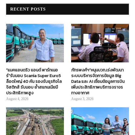
RECENT POSTS
“แมคแอนดริว แอนด์ พาร์ทเนอ
ภัทรพงศ์ฯ”หนุนบวท.เร่งพัฒนา
ร์”รับมอบ Scania Super Euro5
ระบบบริหารจัดการข้อมูล Big
ล็อตใหญ่ 40 คัน รองรับธุรกิจโล
Data และ AI เชื่อมข้อมูลการบิน
จิสติกส์ รับมอบ ย้ำสแกนเนียมี
เพิ่มประสิทธิภาพบริการจราจร
ประสิทธิภาพสูง
ทางอากาศ
August 4, 2026
August 3, 2026