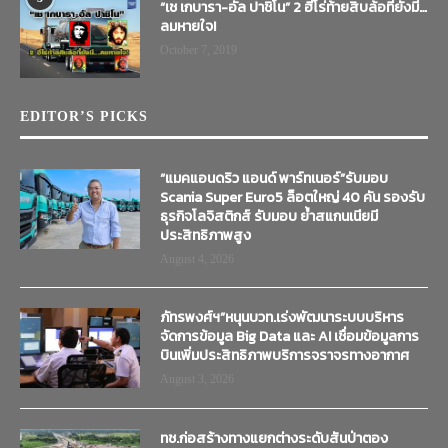
“เช เกบารา-อัล ปาชิโน” 2 ฮีโร่ท้ายสิบล้อที่ยังมี…
ลมหายใจ!
October 7, 2019
EDITOR’S PICKS
“แมคแอนดริว แอนด์ พาร์ทเนอร์”รับมอบ
Scania Super Euro5 ล็อตใหญ่ 40 คัน รองรับ
ธุรกิจโลจิสติกส์ รับมอบ ย้ำสแกนเนียมี
ประสิทธิภาพสูง
August 4, 2026
ภัทรพงศ์ฯ”หนุนบวท.เร่งพัฒนาระบบบริหาร
จัดการข้อมูล Big Data และ AI เชื่อมข้อมูลการ
บินเพิ่มประสิทธิภาพบริการจราจรทางอากาศ
August 3, 2026
ทช.ก่อสร้างทางแยกต่างระดับสันป่าตอง