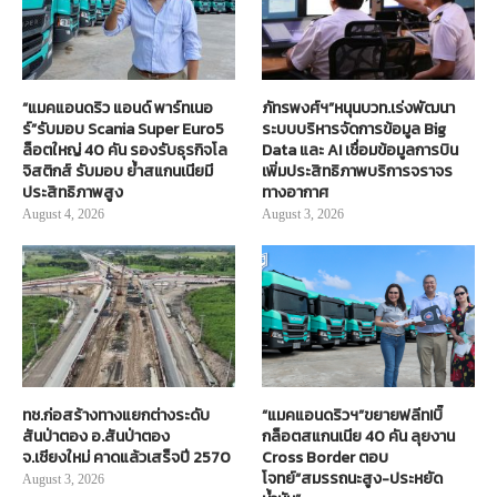
“แมคแอนดริว แอนด์ พาร์ทเนอ
ภัทรพงศ์ฯ”หนุนบวท.เร่งพัฒนา
ร์”รับมอบ Scania Super Euro5
ระบบบริหารจัดการข้อมูล Big
ล็อตใหญ่ 40 คัน รองรับธุรกิจโล
Data และ AI เชื่อมข้อมูลการบิน
จิสติกส์ รับมอบ ย้ำสแกนเนียมี
เพิ่มประสิทธิภาพบริการจราจร
ประสิทธิภาพสูง
ทางอากาศ
August 4, 2026
August 3, 2026
ทช.ก่อสร้างทางแยกต่างระดับ
“แมคแอนดริวฯ”ขยายฟลีท!บิ๊
สันป่าตอง อ.สันป่าตอง
กล็อตสแกนเนีย 40 คัน ลุยงาน
จ.เชียงใหม่ คาดแล้วเสร็จปี 2570
Cross Border ตอบ
โจทย์“สมรรถนะสูง-ประหยัด
August 3, 2026