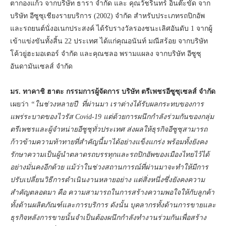
ตากองแก้ว จากบริษัท ธารา จำกัด และ คุณวัชรินทร์ อินต๊ะขัด จาก
บริษัท อีซูซุเชียงรายบริการ (2002) จำกัด สำหรับประเภทรถปิกอัพ
และรถยนต์นั่งอเนกประสงค์ ได้รับรางวัลรองชนะเลิศอันดับ 1 จากผู้
เข้าแข่งขันทั้งสิ้น 22 ประเทศ ได้แก่คุณอนันท์ มณีสร้อย จากบริษัท
โค้วยู่ฮะมอเตอร์ จำกัด และคุณชลอ พรามแผลง จากบริษัท อีซูซุ
อันดามันเซลส์ จำกัด
มร. ทาคาชิ ฮาตะ กรรมการผู้จัดการ บริษัท ตรีเพชรอีซูซุเซลส์ จำกัด
เผยว่า
“ในช่วงหลายปี ที่ผ่านมา เราต่างได้รับผลกระทบของการ
แพร่ระบาดของไวรัส Covid-19 แต่ด้วยการผนึกกำลังร่วมกันของกลุ่ม
ตรีเพชรและผู้จำหน่ายอีซูซุทั่วประเทศ ส่งผลให้ธุรกิจอีซูซุสามารถ
ก้าวข้ามความท้าทายที่สำคัญนี้มาได้อย่างแข็งแกร่ง พร้อมทั้งยังคง
รักษาความเป็นผู้นำตลาดรถบรรทุกและรถปิกอัพของเมืองไทยไว้ได้
อย่างมั่นคงอีกด้วย แม้ว่าในช่วงสถานการณ์ที่ผ่านมาจะทำให้มีการ
ปรับเปลี่ยนวิธีการดำเนินงานหลายอย่าง แต่สิ่งหนึ่งซึ่งยังคงความ
สำคัญตลอดมา คือ ความสามารถในการสร้างความพอใจให้กับลูกค้า
ทั้งด้านผลิตภัณฑ์และการบริการ ดังนั้น บุคลากรทั้งด้านการขายและ
ธุรกิจหลังการขายนั้นจำเป็นต้องผนึกกำลังทำงานร่วมกันเพื่อสร้าง