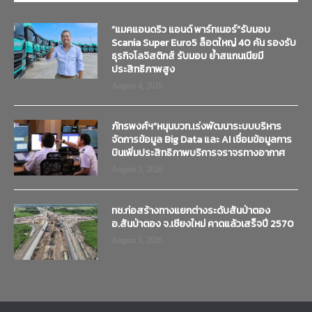
“แมคแอนดริว แอนด์ พาร์ทเนอร์”รับมอบ
Scania Super Euro5 ล็อตใหญ่ 40 คัน รองรับ
ธุรกิจโลจิสติกส์ รับมอบ ย้ำสแกนเนียมี
ประสิทธิภาพสูง
August 4, 2026
ภัทรพงศ์ฯ”หนุนบวท.เร่งพัฒนาระบบบริหาร
จัดการข้อมูล Big Data และ AI เชื่อมข้อมูลการ
บินเพิ่มประสิทธิภาพบริการจราจรทางอากาศ
August 3, 2026
ทช.ก่อสร้างทางแยกต่างระดับสันป่าตอง
อ.สันป่าตอง จ.เชียงใหม่ คาดแล้วเสร็จปี 2570
August 3, 2026