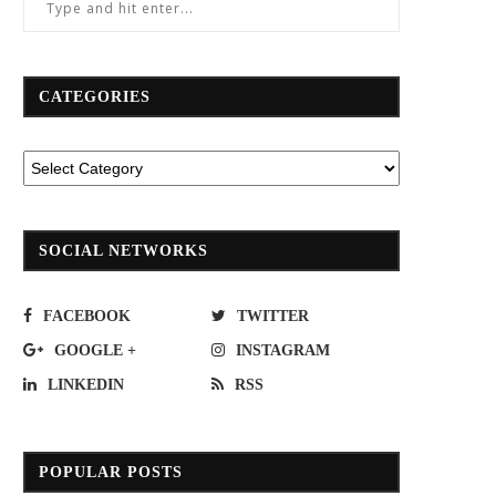
CATEGORIES
นครชัยแอร์ มอบของขวัญส่งท้ายปี
ทช.เผยสะพานข้ามทางรถไฟ จ.สุราษฎ
หน้า 71%
SOCIAL NETWORKS
December 16, 2019
August 29, 2020
FACEBOOK
TWITTER
GOOGLE +
INSTAGRAM
LINKEDIN
RSS
POPULAR POSTS