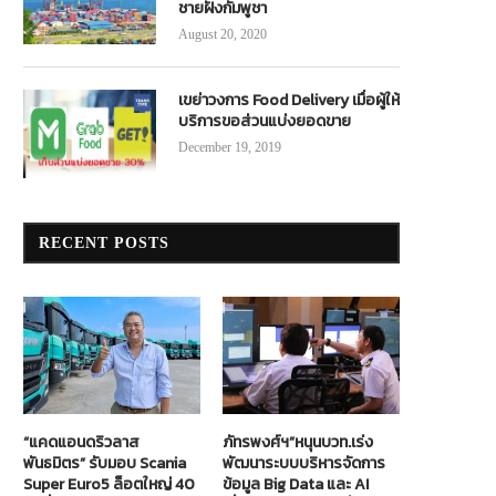
ชายฝั่งกัมพูชา
August 20, 2020
เขย่าวงการ Food Delivery เมื่อผู้ให้
บริการขอส่วนแบ่งยอดขาย
December 19, 2019
RECENT POSTS
“แคดแอนดริวลาส
ภัทรพงศ์ฯ”หนุนบวท.เร่ง
พันธมิตร” รับมอบ Scania
พัฒนาระบบบริหารจัดการ
Super Euro5 ล็อตใหญ่ 40
ข้อมูล Big Data และ AI