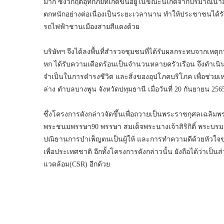
มาก ซึ่งวิกฤติอุทกภัยที่เกิดขึ้นอยู่ในขณะนี้เกิดจากปริมาณ
ตกหนักอย่างต่อเนื่องเป็นระยะเวลานาน ทำให้ประชาชนได้
รถไฟฟ้าชานเมืองสายสีแดงด้วย
บริษัทฯ จึงได้ลงพื้นที่สำรวจชุมชนที่ได้รับผลกระทบจากเหตุกา
หก ได้รับความเดือดร้อนเป็นจำนวนหลายครัวเรือน จึงดำเนินก
จำเป็นในการดำรงชีวิต และสิ่งของอุปโภคบริโภค เพื่อช่วย
ล่าง ตำบลบางพูน จังหวัดปทุมธานี เมื่อวันที่ 20 กันยายน 256
ซึ่งโครงการดังกล่าวจัดขึ้นเพื่อถวายเป็นพระราชกุศลเฉลิม
พระชนมพรรษา90 พรรษา สมเด็จพระนางเจ้าสิริกิติ์ พระบร
ปณิธานการบำเพ็ญตนเป็นผู้ให้ และการทำความดีด้วยหัวใ
เพื่อประเทศชาติ อีกทั้งโครงการดังกล่าวนั้น ยังถือได้ว่าเ
แวดล้อม(CSR) อีกด้วย