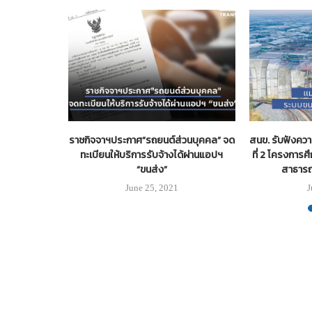
ขสมก. ถังก๊าซ
ราชกิจจาฯประกาศ”รถยนต์ส่วนบุคคล” จด
สนข. รับฟังควา
ทะเบียนให้บริการรับจ้างได้ผ่านแอปฯ
ที่ 2 โครงกา
“ขนส่ง”
สาธารณะ
June 25, 2021
J