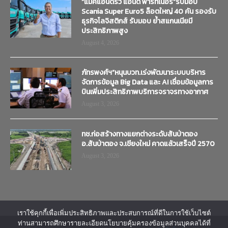
“แมคแอนดริว แอนด์ พาร์ทเนอร์”รับมอบ
Scania Super Euro5 ล็อตใหญ่ 40 คัน รองรับ
ธุรกิจโลจิสติกส์ รับมอบ ย้ำสแกนเนียมี
ประสิทธิภาพสูง
August 4, 2026
ภัทรพงศ์ฯ”หนุนบวท.เร่งพัฒนาระบบบริหาร
จัดการข้อมูล Big Data และ AI เชื่อมข้อมูลการ
บินเพิ่มประสิทธิภาพบริการจราจรทางอากาศ
August 3, 2026
ทช.ก่อสร้างทางแยกต่างระดับสันป่าตอง
อ.สันป่าตอง จ.เชียงใหม่ คาดแล้วเสร็จปี 2570
August 3, 2026
เราใช้คุกกี้เพื่อเพิ่มประสิทธิภาพและประสบการณ์ที่ดีในการใช้เว็บไซต์
ท่านสามารถศึกษารายละเอียดนโยบายคุ้มครองข้อมูลส่วนบุคคลได้ที่