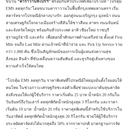
ขบวน
“คาราวานพี่ไปรฯ”
พร้อมกันทั่วประเทศเพื่อโปรโมท “โปรคุ้ม
EMS ลดทุกวัน”โดยขบวนคาราวานในพื้นที่กรุงเทพมหานครฯ เริ่ม
สตาร์ทจากไปรษณีย์กลางบางรัก ออกสู่ถนนเจริญกรุง มุ่งหน้า ถนน
สายเศรษฐกิจใจกลางเมืองสร้างสีสันให้ชาวสีลม สาทร ถนนจันทน์
และจังหวัดใหญ่ๆ พร้อมกันทั่วประเทศ อาทิ เชียงใหม่ ราชบุรี
สุราษฎร์ธานี และตรัง เพื่อตอกย้ำศักยภาพด้านเครือข่าย ตั้งแต่ First
Mile จนถึง Last Mile ผ่านเจ้าหน้าที่นำจ่าย และ Pick Up Service รวม
กว่า 1,000 คัน ซึ่งเป็นสัญลักษณ์ของการเป็นผู้แทนส่งความสุข
สิ่งของ สินค้า ที่ขับเคลื่อนความสัมพันธ์ และธุรกิจสู่เส้นทางของ
ความสำเร็จให้คนไทย
“โปรคุ้ม EMS ลดทุกวัน ราคาพิเศษที่ไปรษณีย์ไทยมุ่งมั่นตั้งใจมอบให้
คนไทย ในช่วงภาวะเศรษฐกิจชะลอตัวเพื่อช่วยแบ่งเบาต้นทุนค่าจัด
ส่งสิ่งของให้แก่ผู้ใช้บริการ ราคาเริ่มต้น 25 บาท น้ำหนัก 20 กรัมใน
วันจันทร์ถึงวันเสาร์ ลดทุกพิกัดน้ำหนักสูงสุด 3 กิโลกรัม และราคา
เริ่มต้น 19 บาท น้ำหนัก 20 กรัม ราคาสุดพิเศษนี้สำหรับใช้บริการใน
วันอาทิตย์ ลดทุกพิกัดน้ำหนักสูงสุด 20 กิโลกรัม ช่วยให้ผู้ใช้บริการ
ประหยัดค่าจัดส่งได้มากสุดถึง 50% จากราคาปกติ มาตรฐานการจัด