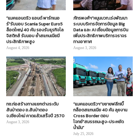
“แมคแอนดริว แอนด์ พาร์ทเนอ
ภัทรพงศ์ฯ”หนุนบวท.เร่งพัฒนา
ร์”รับมอบ Scania Super Euro5
ระบบบริหารจัดการข้อมูล Big
ล็อตใหญ่ 40 คัน รองรับธุรกิจโล
Data และ AI เชื่อมข้อมูลการบิน
จิสติกส์ รับมอบ ย้ำสแกนเนียมี
เพิ่มประสิทธิภาพบริการจราจร
ประสิทธิภาพสูง
ทางอากาศ
August 4, 2026
August 3, 2026
ทช.ก่อสร้างทางแยกต่างระดับ
“แมคแอนดริวฯ”ขยายฟลีท!บิ๊
สันป่าตอง อ.สันป่าตอง
กล็อตสแกนเนีย 40 คัน ลุยงาน
จ.เชียงใหม่ คาดแล้วเสร็จปี 2570
Cross Border ตอบ
โจทย์“สมรรถนะสูง-ประหยัด
August 3, 2026
น้ำมัน”
July 25, 2026