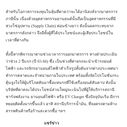
สำหรับโอกาสการลงทุนในหุ้นที่คาดว่าจะได้อานิสงส์จากมาตรการ
ภาษีนั้น เนื่องด้วยอุตสาหกรรมยานยนต์นั้นถือเป็นอุตสาหกรรมที่มี
ห่วงโซ่อุปทาน (Supply Chain) ค่อนข้างยาว ดังนั้นผลกระทบจาก
มาตรการดังกล่าว จึงมีทั้งผู้ที่ได้ประโยชน์และผู้เสียประโยชน์ใน
เวลาที่ต่างกัน
ทั้งนี้หากพิจารณาตามช่วงเวลาการออกมาตรการ ทางฝ่ายประเมิน
ว่าช่วง 2 ปีแรก (ปี 65-66) ซึ่ง เป็นช่วงที่ค่ายรถจะนำเข้ารถยนต์
ไฟฟ้า และรถจักรยานยนต์ไฟฟ้าสำเร็จรูปทั้งคันจากต่างประเทศมา
ทำการตลาดและจำหน่ายภายในประเทศ พร้อมทั้งจัดโปรโมชั่นกระ
ตุ้นจูงใจให้ผู้บริโภคหันมาซื้อแทนรถที่ใช้เครื่องยนต์สันดาป ดังนั้น
บริษัทที่คาดจะได้ประโยชน์ส่วนใหญ่จะเน้นไปที่ผู้ให้บริการสถานี
ชาร์จพลังงาน ยานยนต์ไฟฟ้า หรือ EV Charger ซึ่งปัจจุบันเริ่ม มีการ
ทยอยติดตั้งมากขึ้นแล้ว อาทิ สถานีบริการน้ำมัน, ที่จอดรถตามห้าง
สรรพสินค้าหรือร้านสะดวกซื้อ ฯลฯ
แชร์ข่าว