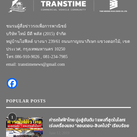
ชมรมผู้สื่อข่าวรถเพื่อการพาณิชย์
บริษัท ไทม์ มีดี พลัส (2015) จำกัด
หมู่บ้านไอฟีลด์ บางนา 239/61 ถนนกาญจนาภิเษก แขวงดอกไม้, เขต
ประเวศ, กรุงเทพมหานคร 10250
โทร.086-910-9026 , 081-234-7985
email: transtimenews@gmail.com
POPULAR POSTS
1
ค่ารถไฟฟ้าไทย มุ่งสู่อันดับ 1 แพงที่สุดในโลก!
เร่งเครื่องแซง “ลอนดอน-สิงคโปร์” เรียบร้อย
June 12, 2019