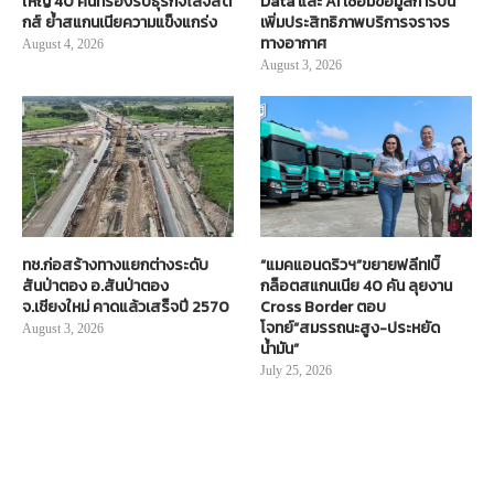
ใหญ่ 40 คันที่รองรับธุรกิจโลจิสติ
Data และ AI เชื่อมข้อมูลการบิน
กส์ ย้ำสแกนเนียความแข็งแกร่ง
เพิ่มประสิทธิภาพบริการจราจร
ทางอากาศ
August 4, 2026
August 3, 2026
ทช.ก่อสร้างทางแยกต่างระดับ
“แมคแอนดริวฯ”ขยายฟลีท!บิ๊
สันป่าตอง อ.สันป่าตอง
กล็อตสแกนเนีย 40 คัน ลุยงาน
จ.เชียงใหม่ คาดแล้วเสร็จปี 2570
Cross Border ตอบ
โจทย์“สมรรถนะสูง-ประหยัด
August 3, 2026
น้ำมัน”
July 25, 2026