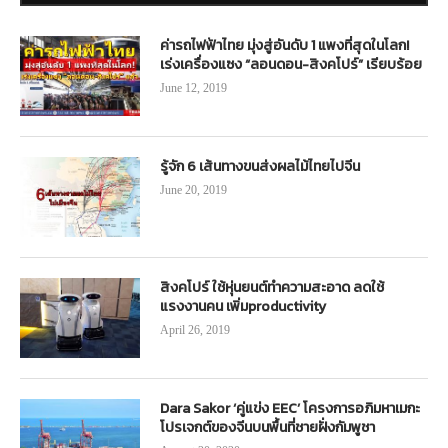
ค่ารถไฟฟ้าไทย มุ่งสู่อันดับ 1 แพงที่สุดในโลก!
เร่งเครื่องแซง “ลอนดอน-สิงคโปร์” เรียบร้อย
June 12, 2019
รู้จัก 6 เส้นทางขนส่งผลไม้ไทยไปจีน
June 20, 2019
สิงคโปร์ ใช้หุ่นยนต์ทำความสะอาด ลดใช้
แรงงานคน เพิ่มproductivity
April 26, 2019
Dara Sakor ‘คู่แข่ง EEC’ โครงการอภิมหาเมกะ
โปรเจกต์ของจีนบนพื้นที่ชายฝั่งกัมพูชา