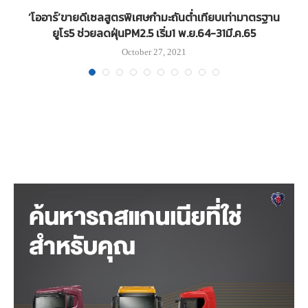
V
‘โออาร์’ขายดีเซลสูตรพิเศษกำมะถันต่ำเทียบเท่ามาตรฐาน
ยูโร5 ช่วยลดฝุ่นPM2.5 เริ่ม1 พ.ย.64-31มี.ค.65
October 27, 2021