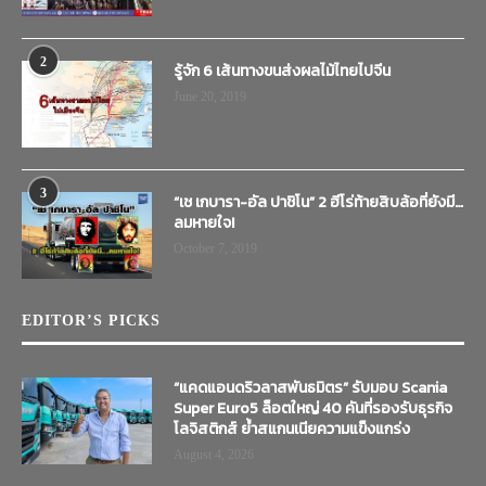
2
รู้จัก 6 เส้นทางขนส่งผลไม้ไทยไปจีน
June 20, 2019
3
“เช เกบารา-อัล ปาชิโน” 2 ฮีโร่ท้ายสิบล้อที่ยังมี…
ลมหายใจ!
October 7, 2019
EDITOR’S PICKS
“แคดแอนดริวลาสพันธมิตร” รับมอบ Scania
Super Euro5 ล็อตใหญ่ 40 คันที่รองรับธุรกิจ
โลจิสติกส์ ย้ำสแกนเนียความแข็งแกร่ง
August 4, 2026