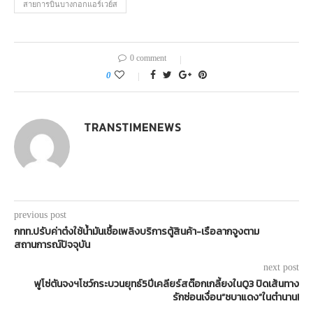
สายการบินบางกอกแอร์เวย์ส
0 comment
0
TRANSTIMENEWS
previous post
กทท.ปรับค่าต๋งใช้น้ำมันเชื้อเพลิงบริการตู้สินค้า-เรือลากจูงตาม
สถานการณ์ปัจจุบัน
next post
ฟูโซ่ตันจงฯโชว์กระบวนยุทธ์5ปีเคลียร์สต๊อกเกลี้ยงในQ3 ปิดเส้นทาง
รักซ่อนเงื่อน“ชบาแดง”ในตำนาน!