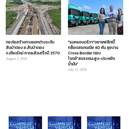
ทช.ก่อสร้างทางแยกต่างระดับ
“แมคแอนดริวฯ”ขยายฟลีท!บิ๊
สันป่าตอง อ.สันป่าตอง
กล็อตสแกนเนีย 40 คัน ลุยงาน
จ.เชียงใหม่ คาดแล้วเสร็จปี 2570
Cross Border ตอบ
โจทย์“สมรรถนะสูง-ประหยัด
August 3, 2026
น้ำมัน”
July 25, 2026