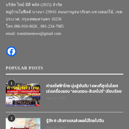
บริษัท ไทม์ มีดี พลัส (2015) จำกัด
หมู่บ้านไอฟีลด์ บางนา 239/61 ถนนกาญจนาภิเษก แขวงดอกไม้, เขต
ประเวศ, กรุงเทพมหานคร 10250
โทร.086-910-9026 , 081-234-7985
email: transtimenews@gmail.com
POPULAR POSTS
1
ค่ารถไฟฟ้าไทย มุ่งสู่อันดับ 1 แพงที่สุดในโลก!
เร่งเครื่องแซง “ลอนดอน-สิงคโปร์” เรียบร้อย
June 12, 2019
2
รู้จัก 6 เส้นทางขนส่งผลไม้ไทยไปจีน
June 20, 2019