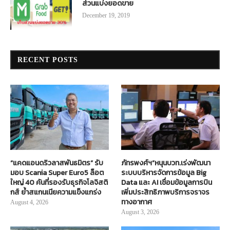
ส่วนแบ่งยอดขาย
December 19, 2019
RECENT POSTS
“แคดแอนดริวลาสพันธมิตร” รับ
ภัทรพงศ์ฯ”หนุนบวท.เร่งพัฒนา
มอบ Scania Super Euro5 ล็อต
ระบบบริหารจัดการข้อมูล Big
ใหญ่ 40 คันที่รองรับธุรกิจโลจิสติ
Data และ AI เชื่อมข้อมูลการบิน
กส์ ย้ำสแกนเนียความแข็งแกร่ง
เพิ่มประสิทธิภาพบริการจราจร
ทางอากาศ
August 4, 2026
August 3, 2026