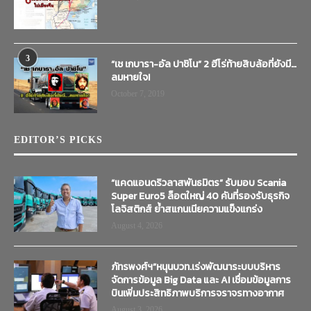
3
“เช เกบารา-อัล ปาชิโน” 2 ฮีโร่ท้ายสิบล้อที่ยังมี…
ลมหายใจ!
October 7, 2019
EDITOR’S PICKS
“แคดแอนดริวลาสพันธมิตร” รับมอบ Scania
Super Euro5 ล็อตใหญ่ 40 คันที่รองรับธุรกิจ
โลจิสติกส์ ย้ำสแกนเนียความแข็งแกร่ง
August 4, 2026
ภัทรพงศ์ฯ”หนุนบวท.เร่งพัฒนาระบบบริหาร
จัดการข้อมูล Big Data และ AI เชื่อมข้อมูลการ
บินเพิ่มประสิทธิภาพบริการจราจรทางอากาศ
August 3, 2026