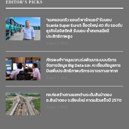
EDITOR’S PICKS
“แมคแอนดริว แอนด์ พาร์ทเนอร์”รับมอบ
Scania Super Euro5 ล็อตใหญ่ 40 คัน รองรับ
ธุรกิจโลจิสติกส์ รับมอบ ย้ำสแกนเนียมี
ประสิทธิภาพสูง
August 4, 2026
ภัทรพงศ์ฯ”หนุนบวท.เร่งพัฒนาระบบบริหาร
จัดการข้อมูล Big Data และ AI เชื่อมข้อมูลการ
บินเพิ่มประสิทธิภาพบริการจราจรทางอากาศ
August 3, 2026
ทช.ก่อสร้างทางแยกต่างระดับสันป่าตอง
อ.สันป่าตอง จ.เชียงใหม่ คาดแล้วเสร็จปี 2570
August 3, 2026