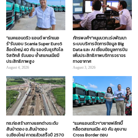
“แมคแอนดริว แอนด์ พาร์ทเนอ
ภัทรพงศ์ฯ”หนุนบวท.เร่งพัฒนา
ร์”รับมอบ Scania Super Euro5
ระบบบริหารจัดการข้อมูล Big
ล็อตใหญ่ 40 คัน รองรับธุรกิจโล
Data และ AI เชื่อมข้อมูลการบิน
จิสติกส์ รับมอบ ย้ำสแกนเนียมี
เพิ่มประสิทธิภาพบริการจราจร
ประสิทธิภาพสูง
ทางอากาศ
August 4, 2026
August 3, 2026
ทช.ก่อสร้างทางแยกต่างระดับ
“แมคแอนดริวฯ”ขยายฟลีท!บิ๊
สันป่าตอง อ.สันป่าตอง
กล็อตสแกนเนีย 40 คัน ลุยงาน
จ.เชียงใหม่ คาดแล้วเสร็จปี 2570
Cross Border ตอบ