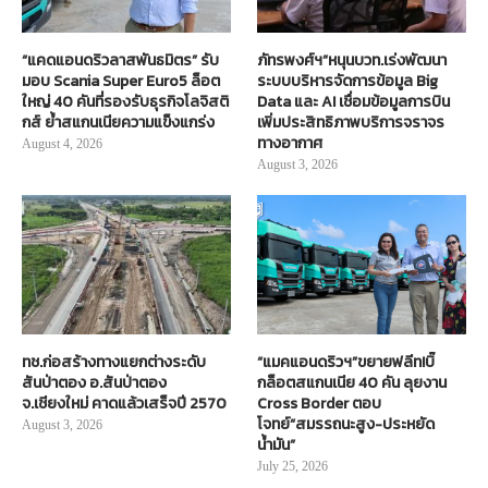
“แคดแอนดริวลาสพันธมิตร” รับ
ภัทรพงศ์ฯ”หนุนบวท.เร่งพัฒนา
มอบ Scania Super Euro5 ล็อต
ระบบบริหารจัดการข้อมูล Big
ใหญ่ 40 คันที่รองรับธุรกิจโลจิสติ
Data และ AI เชื่อมข้อมูลการบิน
กส์ ย้ำสแกนเนียความแข็งแกร่ง
เพิ่มประสิทธิภาพบริการจราจร
ทางอากาศ
August 4, 2026
August 3, 2026
ทช.ก่อสร้างทางแยกต่างระดับ
“แมคแอนดริวฯ”ขยายฟลีท!บิ๊
สันป่าตอง อ.สันป่าตอง
กล็อตสแกนเนีย 40 คัน ลุยงาน
จ.เชียงใหม่ คาดแล้วเสร็จปี 2570
Cross Border ตอบ
โจทย์“สมรรถนะสูง-ประหยัด
August 3, 2026
น้ำมัน”
July 25, 2026