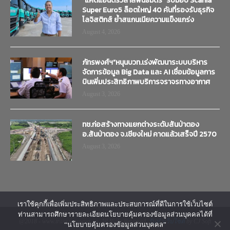
“แคดแอนดริวลาสพันธมิตร” รับมอบ Scania
Super Euro5 ล็อตใหญ่ 40 คันที่รองรับธุรกิจ
โลจิสติกส์ ย้ำสแกนเนียความแข็งแกร่ง
August 4, 2026
ภัทรพงศ์ฯ”หนุนบวท.เร่งพัฒนาระบบบริหาร
จัดการข้อมูล Big Data และ AI เชื่อมข้อมูลการ
บินเพิ่มประสิทธิภาพบริการจราจรทางอากาศ
August 3, 2026
ทช.ก่อสร้างทางแยกต่างระดับสันป่าตอง
อ.สันป่าตอง จ.เชียงใหม่ คาดแล้วเสร็จปี 2570
August 3, 2026
เราใช้คุกกี้เพื่อเพิ่มประสิทธิภาพและประสบการณ์ที่ดีในการใช้เว็บไซต์
ท่านสามารถศึกษารายละเอียดนโยบายคุ้มครองข้อมูลส่วนบุคคลได้ที่
@2018 - www.transtimenews.co. All Right Reserved.
รับทำเว็บไซต์
by CJ Soft
“นโยบายคุ้มครองข้อมูลส่วนบุคคล”