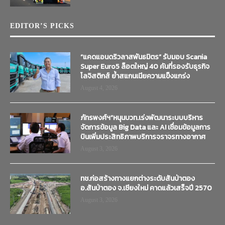
EDITOR’S PICKS
“แคดแอนดริวลาสพันธมิตร” รับมอบ Scania
Super Euro5 ล็อตใหญ่ 40 คันที่รองรับธุรกิจ
โลจิสติกส์ ย้ำสแกนเนียความแข็งแกร่ง
August 4, 2026
ภัทรพงศ์ฯ”หนุนบวท.เร่งพัฒนาระบบบริหาร
จัดการข้อมูล Big Data และ AI เชื่อมข้อมูลการ
บินเพิ่มประสิทธิภาพบริการจราจรทางอากาศ
August 3, 2026
ทช.ก่อสร้างทางแยกต่างระดับสันป่าตอง
อ.สันป่าตอง จ.เชียงใหม่ คาดแล้วเสร็จปี 2570
August 3, 2026