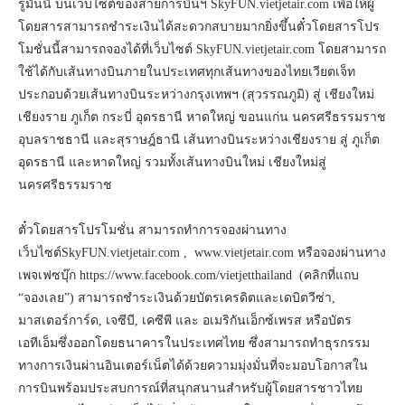
รูมันนี่ บนเว็บไซต์ของสายการบินฯ SkyFUN.vietjetair.com เพื่อให้ผู้
โดยสารสามารถชำระเงินได้สะดวกสบายมากยิ่งขึ้นตั๋วโดยสารโปร
โมชั่นนี้สามารถจองได้ที่เว็บไซต์ SkyFUN.vietjetair.com โดยสามารถ
ใช้ได้กับเส้นทางบินภายในประเทศทุกเส้นทางของไทยเวียตเจ็ท
ประกอบด้วยเส้นทางบินระหว่างกรุงเทพฯ (สุวรรณภูมิ) สู่ เชียงใหม่
เชียงราย ภูเก็ต กระบี่ อุดรธานี หาดใหญ่ ขอนแก่น นครศรีธรรมราช
อุบลราชธานี และสุราษฎ์ธานี เส้นทางบินระหว่างเชียงราย สู่ ภูเก็ต
อุดรธานี และหาดใหญ่ รวมทั้งเส้นทางบินใหม่ เชียงใหม่สู่
นครศรีธรรมราช
ตั๋วโดยสารโปรโมชั่น สามารถทำการจองผ่านทาง
เว็บไซต์SkyFUN.vietjetair.com , www.vietjetair.com หรือจองผ่านทาง
เพจเฟซบุ๊ก https://www.facebook.com/vietjetthailand (คลิกที่แถบ
“จองเลย”) สามารถชำระเงินด้วยบัตรเครดิตและเดบิตวีซ่า,
มาสเตอร์การ์ด, เจซีบี, เคซีพี และ อเมริกันเอ็กซ์เพรส หรือบัตร
เอทีเอ็มซึ่งออกโดยธนาคารในประเทศไทย ซึ่งสามารถทำธุรกรรม
ทางการเงินผ่านอินเตอร์เน็ตได้ด้วยความมุ่งมั่นที่จะมอบโอกาสใน
การบินพร้อมประสบการณ์ที่สนุกสนานสำหรับผู้โดยสารชาวไทย