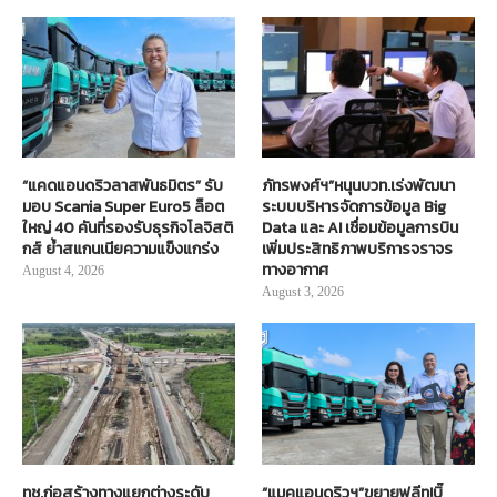
“แคดแอนดริวลาสพันธมิตร” รับ
ภัทรพงศ์ฯ”หนุนบวท.เร่งพัฒนา
มอบ Scania Super Euro5 ล็อต
ระบบบริหารจัดการข้อมูล Big
ใหญ่ 40 คันที่รองรับธุรกิจโลจิสติ
Data และ AI เชื่อมข้อมูลการบิน
กส์ ย้ำสแกนเนียความแข็งแกร่ง
เพิ่มประสิทธิภาพบริการจราจร
ทางอากาศ
August 4, 2026
August 3, 2026
ทช.ก่อสร้างทางแยกต่างระดับ
“แมคแอนดริวฯ”ขยายฟลีท!บิ๊