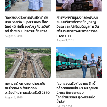
“แคดแอนดริวลาสพันธมิตร” รับ
ภัทรพงศ์ฯ”หนุนบวท.เร่งพัฒนา
มอบ Scania Super Euro5 ล็อต
ระบบบริหารจัดการข้อมูล Big
ใหญ่ 40 คันที่รองรับธุรกิจโลจิสติ
Data และ AI เชื่อมข้อมูลการบิน
กส์ ย้ำสแกนเนียความแข็งแกร่ง
เพิ่มประสิทธิภาพบริการจราจร
ทางอากาศ
August 4, 2026
August 3, 2026
ทช.ก่อสร้างทางแยกต่างระดับ
“แมคแอนดริวฯ”ขยายฟลีท!บิ๊
สันป่าตอง อ.สันป่าตอง
กล็อตสแกนเนีย 40 คัน ลุยงาน
จ.เชียงใหม่ คาดแล้วเสร็จปี 2570
Cross Border ตอบ
โจทย์“สมรรถนะสูง-ประหยัด
August 3, 2026
น้ำมัน”
July 25, 2026