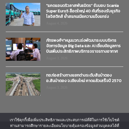
“แคดแอนดริวลาสพันธมิตร” รับมอบ Scania
Super Euro5 ล็อตใหญ่ 40 คันที่รองรับธุรกิจ
โลจิสติกส์ ย้ำสแกนเนียความแข็งแกร่ง
August 4, 2026
ภัทรพงศ์ฯ”หนุนบวท.เร่งพัฒนาระบบบริหาร
จัดการข้อมูล Big Data และ AI เชื่อมข้อมูลการ
บินเพิ่มประสิทธิภาพบริการจราจรทางอากาศ
August 3, 2026
ทช.ก่อสร้างทางแยกต่างระดับสันป่าตอง
อ.สันป่าตอง จ.เชียงใหม่ คาดแล้วเสร็จปี 2570
August 3, 2026
เราใช้คุกกี้เพื่อเพิ่มประสิทธิภาพและประสบการณ์ที่ดีในการใช้เว็บไซต์
ท่านสามารถศึกษารายละเอียดนโยบายคุ้มครองข้อมูลส่วนบุคคลได้ที่