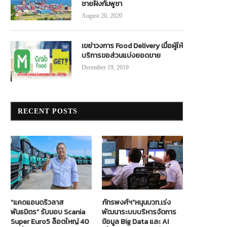
ชายฝั่งกัมพูชา
August 20, 2020
เขย่าวงการ Food Delivery เมื่อผู้ให้
บริการขอส่วนแบ่งยอดขาย
December 19, 2019
RECENT POSTS
“แคดแอนดริวลาส
ภัทรพงศ์ฯ”หนุนบวท.เร่ง
พันธมิตร” รับมอบ Scania
พัฒนาระบบบริหารจัดการ
Super Euro5 ล็อตใหญ่ 40
ข้อมูล Big Data และ AI