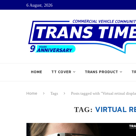
6 August, 2026
HOME
TT COVER
TRANS PRODUCT
T
Home
Tags
Posts tagged with "Virtual retinal disp
VIRTUAL R
TAG: