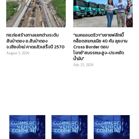
ทช.ก่อสร้างทางแยกต่างระดับ
“แมคแอนดริวฯ”ขยายฟลีท!บิ๊
สันป่าตอง อ.สันป่าตอง
กล็อตสแกนเนีย 40 คัน ลุยงาน
จ.เชียงใหม่ คาดแล้วเสร็จปี 2570
Cross Border ตอบ
โจทย์“สมรรถนะสูง-ประหยัด
August 3, 2026
น้ำมัน”
July 25, 2026