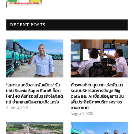
RECENT POSTS
“แคดแอนดริวลาสพันธมิตร” รับ
ภัทรพงศ์ฯ”หนุนบวท.เร่งพัฒนา
มอบ Scania Super Euro5 ล็อต
ระบบบริหารจัดการข้อมูล Big
ใหญ่ 40 คันที่รองรับธุรกิจโลจิสติ
Data และ AI เชื่อมข้อมูลการบิน
กส์ ย้ำสแกนเนียความแข็งแกร่ง
เพิ่มประสิทธิภาพบริการจราจร
ทางอากาศ
August 4, 2026
August 3, 2026