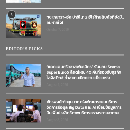
3
“เช เกบารา-อัล ปาชิโน” 2 ฮีโร่ท้ายสิบล้อที่ยังมี…
ลมหายใจ!
October 7, 2019
EDITOR’S PICKS
“แคดแอนดริวลาสพันธมิตร” รับมอบ Scania
Super Euro5 ล็อตใหญ่ 40 คันที่รองรับธุรกิจ
โลจิสติกส์ ย้ำสแกนเนียความแข็งแกร่ง
August 4, 2026
ภัทรพงศ์ฯ”หนุนบวท.เร่งพัฒนาระบบบริหาร
จัดการข้อมูล Big Data และ AI เชื่อมข้อมูลการ
บินเพิ่มประสิทธิภาพบริการจราจรทางอากาศ
August 3, 2026