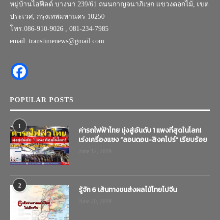
หมู่บ้านไอฟีลด์ บางนา 239/61 ถนนกาญจนาภิเษก แขวงดอกไม้, เขต
ประเวศ, กรุงเทพมหานคร 10250
โทร.086-910-9026 , 081-234-7985
email: transtimenews@gmail.com
POPULAR POSTS
1
ค่ารถไฟฟ้าไทย มุ่งสู่อันดับ 1 แพงที่สุดในโลก!
เร่งเครื่องแซง “ลอนดอน-สิงคโปร์” เรียบร้อย
June 12, 2019
2
รู้จัก 6 เส้นทางขนส่งผลไม้ไทยไปจีน
June 20, 2019