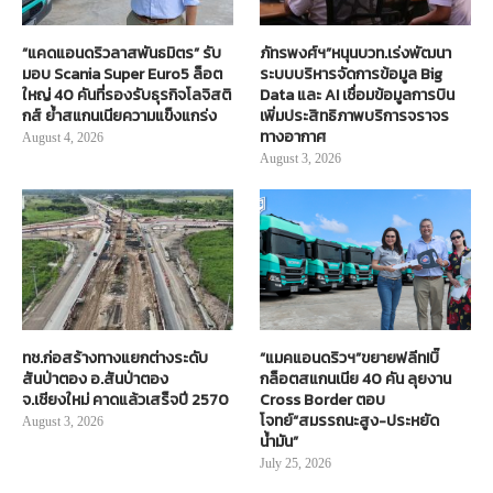
“แคดแอนดริวลาสพันธมิตร” รับ
ภัทรพงศ์ฯ”หนุนบวท.เร่งพัฒนา
มอบ Scania Super Euro5 ล็อต
ระบบบริหารจัดการข้อมูล Big
ใหญ่ 40 คันที่รองรับธุรกิจโลจิสติ
Data และ AI เชื่อมข้อมูลการบิน
กส์ ย้ำสแกนเนียความแข็งแกร่ง
เพิ่มประสิทธิภาพบริการจราจร
ทางอากาศ
August 4, 2026
August 3, 2026
ทช.ก่อสร้างทางแยกต่างระดับ
“แมคแอนดริวฯ”ขยายฟลีท!บิ๊
สันป่าตอง อ.สันป่าตอง
กล็อตสแกนเนีย 40 คัน ลุยงาน
จ.เชียงใหม่ คาดแล้วเสร็จปี 2570
Cross Border ตอบ
โจทย์“สมรรถนะสูง-ประหยัด
August 3, 2026
น้ำมัน”
July 25, 2026