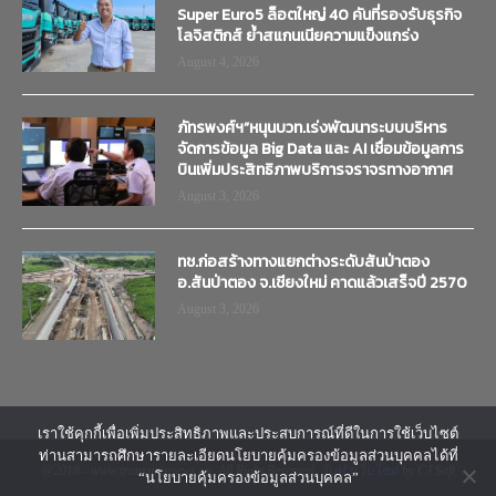
Super Euro5 ล็อตใหญ่ 40 คันที่รองรับธุรกิจ
โลจิสติกส์ ย้ำสแกนเนียความแข็งแกร่ง
August 4, 2026
ภัทรพงศ์ฯ”หนุนบวท.เร่งพัฒนาระบบบริหาร
จัดการข้อมูล Big Data และ AI เชื่อมข้อมูลการ
บินเพิ่มประสิทธิภาพบริการจราจรทางอากาศ
August 3, 2026
ทช.ก่อสร้างทางแยกต่างระดับสันป่าตอง
อ.สันป่าตอง จ.เชียงใหม่ คาดแล้วเสร็จปี 2570
August 3, 2026
เราใช้คุกกี้เพื่อเพิ่มประสิทธิภาพและประสบการณ์ที่ดีในการใช้เว็บไซต์
ท่านสามารถศึกษารายละเอียดนโยบายคุ้มครองข้อมูลส่วนบุคคลได้ที่
@2018 - www.transtimenews.co. All Right Reserved.
รับทำเว็บไซต์
by CJ Soft
“นโยบายคุ้มครองข้อมูลส่วนบุคคล”