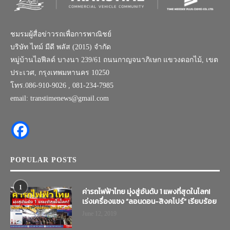
ชมรมผู้สื่อข่าวรถเพื่อการพาณิชย์
บริษัท ไทม์ มีดี พลัส (2015) จำกัด
หมู่บ้านไอฟีลด์ บางนา 239/61 ถนนกาญจนาภิเษก แขวงดอกไม้, เขต
ประเวศ, กรุงเทพมหานคร 10250
โทร.086-910-9026 , 081-234-7985
email: transtimenews@gmail.com
POPULAR POSTS
1
ค่ารถไฟฟ้าไทย มุ่งสู่อันดับ 1 แพงที่สุดในโลก!
เร่งเครื่องแซง “ลอนดอน-สิงคโปร์” เรียบร้อย
June 12, 2019