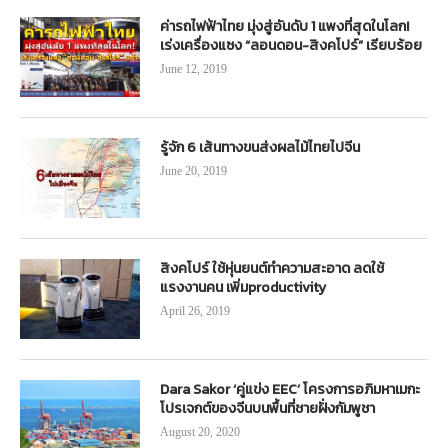
ค่ารถไฟฟ้าไทย มุ่งสู่อันดับ 1 แพงที่สุดในโลก!
เร่งเครื่องแซง “ลอนดอน-สิงคโปร์” เรียบร้อย
June 12, 2019
รู้จัก 6 เส้นทางขนส่งผลไม้ไทยไปจีน
June 20, 2019
สิงคโปร์ ใช้หุ่นยนต์ทำความสะอาด ลดใช้
แรงงานคน เพิ่มproductivity
April 26, 2019
Dara Sakor ‘คู่แข่ง EEC’ โครงการอภิมหาเมกะ
โปรเจกต์ของจีนบนพื้นที่ชายฝั่งกัมพูชา
August 20, 2020