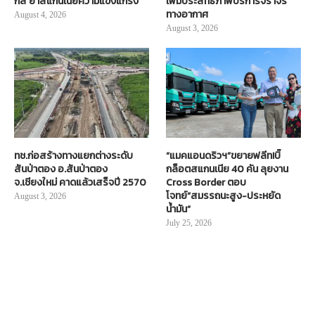
กส์ ย้ำสแกนเนียความแข็งแกร่ง
เพิ่มประสิทธิภาพบริการจราจร
ทางอากาศ
August 4, 2026
August 3, 2026
ทช.ก่อสร้างทางแยกต่างระดับ
“แมคแอนดริวฯ”ขยายฟลีท!บิ๊
สันป่าตอง อ.สันป่าตอง
กล็อตสแกนเนีย 40 คัน ลุยงาน
จ.เชียงใหม่ คาดแล้วเสร็จปี 2570
Cross Border ตอบ
โจทย์“สมรรถนะสูง-ประหยัด
August 3, 2026
น้ำมัน”
July 25, 2026