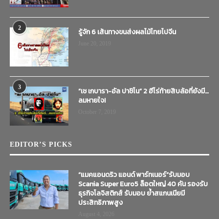
2
รู้จัก 6 เส้นทางขนส่งผลไม้ไทยไปจีน
June 20, 2019
3
“เช เกบารา-อัล ปาชิโน” 2 ฮีโร่ท้ายสิบล้อที่ยังมี…
ลมหายใจ!
October 7, 2019
EDITOR’S PICKS
“แมคแอนดริว แอนด์ พาร์ทเนอร์”รับมอบ
Scania Super Euro5 ล็อตใหญ่ 40 คัน รองรับ
ธุรกิจโลจิสติกส์ รับมอบ ย้ำสแกนเนียมี
ประสิทธิภาพสูง
August 4, 2026