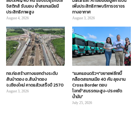
ล็อตใหญ่ 40 คัน รองรับธุรกิจโล
Data และ AI เชื่อมข้อมูลการบิน
จิสติกส์ รับมอบ ย้ำสแกนเนียมี
เพิ่มประสิทธิภาพบริการจราจร
ประสิทธิภาพสูง
ทางอากาศ
August 4, 2026
August 3, 2026
ทช.ก่อสร้างทางแยกต่างระดับ
“แมคแอนดริวฯ”ขยายฟลีท!บิ๊
สันป่าตอง อ.สันป่าตอง
กล็อตสแกนเนีย 40 คัน ลุยงาน
จ.เชียงใหม่ คาดแล้วเสร็จปี 2570
Cross Border ตอบ
โจทย์“สมรรถนะสูง-ประหยัด
August 3, 2026
น้ำมัน”
July 25, 2026