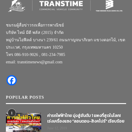
ชมรมผู้สื่อข่าวรถเพื่อการพาณิชย์
บริษัท ไทม์ มีดี พลัส (2015) จำกัด
หมู่บ้านไอฟีลด์ บางนา 239/61 ถนนกาญจนาภิเษก แขวงดอกไม้, เขต
ประเวศ, กรุงเทพมหานคร 10250
โทร.086-910-9026 , 081-234-7985
email: transtimenews@gmail.com
POPULAR POSTS
1
ค่ารถไฟฟ้าไทย มุ่งสู่อันดับ 1 แพงที่สุดในโลก!
เร่งเครื่องแซง “ลอนดอน-สิงคโปร์” เรียบร้อย
June 12, 2019