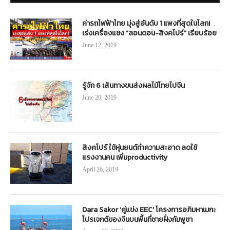
ค่ารถไฟฟ้าไทย มุ่งสู่อันดับ 1 แพงที่สุดในโลก!
เร่งเครื่องแซง “ลอนดอน-สิงคโปร์” เรียบร้อย
June 12, 2019
รู้จัก 6 เส้นทางขนส่งผลไม้ไทยไปจีน
June 20, 2019
สิงคโปร์ ใช้หุ่นยนต์ทำความสะอาด ลดใช้
แรงงานคน เพิ่มproductivity
April 26, 2019
Dara Sakor ‘คู่แข่ง EEC’ โครงการอภิมหาเมกะ
โปรเจกต์ของจีนบนพื้นที่ชายฝั่งกัมพูชา