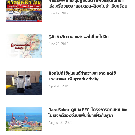
ค่ารถไฟฟ้าไทย มุ่งสู่อันดับ 1 แพงที่สุดในโลก!
เร่งเครื่องแซง “ลอนดอน-สิงคโปร์” เรียบร้อย
June 12, 2019
รู้จัก 6 เส้นทางขนส่งผลไม้ไทยไปจีน
June 20, 2019
สิงคโปร์ ใช้หุ่นยนต์ทำความสะอาด ลดใช้
แรงงานคน เพิ่มproductivity
April 26, 2019
Dara Sakor ‘คู่แข่ง EEC’ โครงการอภิมหาเมกะ
โปรเจกต์ของจีนบนพื้นที่ชายฝั่งกัมพูชา
August 20, 2020