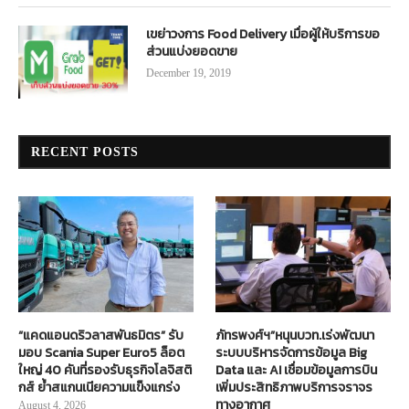
เขย่าวงการ Food Delivery เมื่อผู้ให้บริการขอ
ส่วนแบ่งยอดขาย
December 19, 2019
RECENT POSTS
“แคดแอนดริวลาสพันธมิตร” รับ
ภัทรพงศ์ฯ”หนุนบวท.เร่งพัฒนา
มอบ Scania Super Euro5 ล็อต
ระบบบริหารจัดการข้อมูล Big
ใหญ่ 40 คันที่รองรับธุรกิจโลจิสติ
Data และ AI เชื่อมข้อมูลการบิน
กส์ ย้ำสแกนเนียความแข็งแกร่ง
เพิ่มประสิทธิภาพบริการจราจร
ทางอากาศ
August 4, 2026