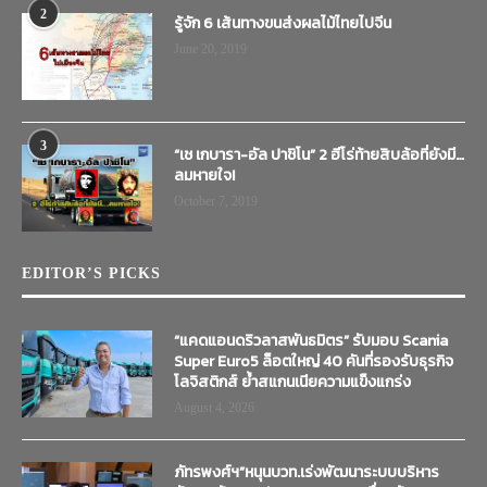
2
รู้จัก 6 เส้นทางขนส่งผลไม้ไทยไปจีน
June 20, 2019
3
“เช เกบารา-อัล ปาชิโน” 2 ฮีโร่ท้ายสิบล้อที่ยังมี…
ลมหายใจ!
October 7, 2019
EDITOR’S PICKS
“แคดแอนดริวลาสพันธมิตร” รับมอบ Scania
Super Euro5 ล็อตใหญ่ 40 คันที่รองรับธุรกิจ
โลจิสติกส์ ย้ำสแกนเนียความแข็งแกร่ง
August 4, 2026
ภัทรพงศ์ฯ”หนุนบวท.เร่งพัฒนาระบบบริหาร