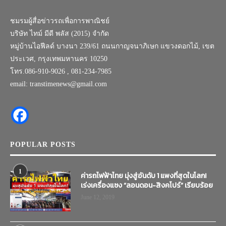
ชมรมผู้สื่อข่าวรถเพื่อการพาณิชย์
บริษัท ไทม์ มีดี พลัส (2015) จำกัด
หมู่บ้านไอฟีลด์ บางนา 239/61 ถนนกาญจนาภิเษก แขวงดอกไม้, เขต
ประเวศ, กรุงเทพมหานคร 10250
โทร.086-910-9026 , 081-234-7985
email: transtimenews@gmail.com
POPULAR POSTS
1
ค่ารถไฟฟ้าไทย มุ่งสู่อันดับ 1 แพงที่สุดในโลก!
เร่งเครื่องแซง “ลอนดอน-สิงคโปร์” เรียบร้อย
June 12, 2019