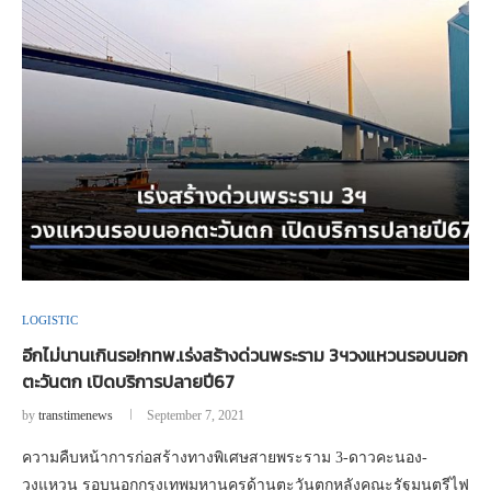
LOGISTIC
อีกไม่นานเกินรอ!กทพ.เร่งสร้างด่วนพระราม 3ฯวงแหวนรอบนอก
ตะวันตก เปิดบริการปลายปี67
by
transtimenews
September 7, 2021
ความคืบหน้าการก่อสร้างทางพิเศษสายพระราม 3-ดาวคะนอง-
วงแหวน รอบนอกกรุงเทพมหานครด้านตะวันตกหลังคณะรัฐมนตรีไฟ