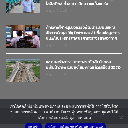
โลจิสติกส์ ย้ำสแกนเนียความแข็งแกร่ง
August 4, 2026
ภัทรพงศ์ฯ”หนุนบวท.เร่งพัฒนาระบบบริหาร
จัดการข้อมูล Big Data และ AI เชื่อมข้อมูลการ
บินเพิ่มประสิทธิภาพบริการจราจรทางอากาศ
August 3, 2026
ทช.ก่อสร้างทางแยกต่างระดับสันป่าตอง
อ.สันป่าตอง จ.เชียงใหม่ คาดแล้วเสร็จปี 2570
August 3, 2026
เราใช้คุกกี้เพื่อเพิ่มประสิทธิภาพและประสบการณ์ที่ดีในการใช้เว็บไซต์
ท่านสามารถศึกษารายละเอียดนโยบายคุ้มครองข้อมูลส่วนบุคคลได้ที่
@2018 - www.transtimenews.co. All Right Reserved.
รับทำเว็บไซต์
by CJ Soft
“นโยบายคุ้มครองข้อมูลส่วนบุคคล”
ยอมรับ
นโยบายคุ้มครองข้อมูลส่วนบุคคล