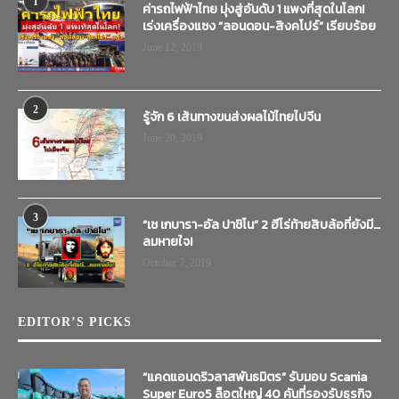
1
ค่ารถไฟฟ้าไทย มุ่งสู่อันดับ 1 แพงที่สุดในโลก!
เร่งเครื่องแซง “ลอนดอน-สิงคโปร์” เรียบร้อย
June 12, 2019
2
รู้จัก 6 เส้นทางขนส่งผลไม้ไทยไปจีน
June 20, 2019
3
“เช เกบารา-อัล ปาชิโน” 2 ฮีโร่ท้ายสิบล้อที่ยังมี…
ลมหายใจ!
October 7, 2019
EDITOR’S PICKS
“แคดแอนดริวลาสพันธมิตร” รับมอบ Scania
Super Euro5 ล็อตใหญ่ 40 คันที่รองรับธุรกิจ