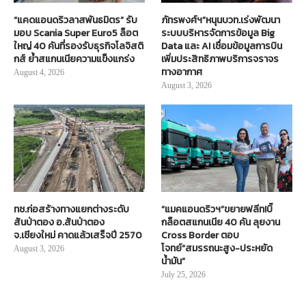
“แคดแอนดริวลาสพันธมิตร” รับ
ภัทรพงศ์ฯ”หนุนบวท.เร่งพัฒนา
มอบ Scania Super Euro5 ล็อต
ระบบบริหารจัดการข้อมูล Big
ใหญ่ 40 คันที่รองรับธุรกิจโลจิสติ
Data และ AI เชื่อมข้อมูลการบิน
กส์ ย้ำสแกนเนียความแข็งแกร่ง
เพิ่มประสิทธิภาพบริการจราจร
ทางอากาศ
August 4, 2026
August 3, 2026
ทช.ก่อสร้างทางแยกต่างระดับ
“แมคแอนดริวฯ”ขยายฟลีท!บิ๊
สันป่าตอง อ.สันป่าตอง
กล็อตสแกนเนีย 40 คัน ลุยงาน
จ.เชียงใหม่ คาดแล้วเสร็จปี 2570
Cross Border ตอบ
โจทย์“สมรรถนะสูง-ประหยัด
August 3, 2026
น้ำมัน”
July 25, 2026