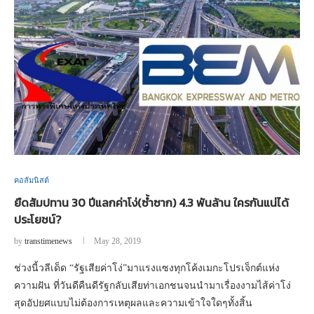
คอลัมนิสต์
ยืดสัมปทาน 30 ปีแลกค่าโง่(ซ้ำซาก) 4.3 พันล้าน ใครกันแน่ได้
ประโยชน์?
by
transtimenews
May 28, 2019
ช่วงนี้วลีเด็ด “รัฐเสียค่าโง่”มาแรงแซงทุกโค้งเมกะโปรเจ็กต์แห่ง
ความฝัน ที่วันดีคืนดีรัฐกลับเสียท่าเอกชนจนนำมาเรื่องงามไส้ค่าโง่
สุดอัปยศแบบไม่ต้องการเหตุผลและความเข้าใจใดๆทั้งสิ้น