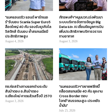
“แมคแอนดริว แอนด์ พาร์ทเนอ
ภัทรพงศ์ฯ”หนุนบวท.เร่งพัฒนา
ร์”รับมอบ Scania Super Euro5
ระบบบริหารจัดการข้อมูล Big
ล็อตใหญ่ 40 คัน รองรับธุรกิจโล
Data และ AI เชื่อมข้อมูลการบิน
จิสติกส์ รับมอบ ย้ำสแกนเนียมี
เพิ่มประสิทธิภาพบริการจราจร
ประสิทธิภาพสูง
ทางอากาศ
August 4, 2026
August 3, 2026
ทช.ก่อสร้างทางแยกต่างระดับ
“แมคแอนดริวฯ”ขยายฟลีท!บิ๊
สันป่าตอง อ.สันป่าตอง
กล็อตสแกนเนีย 40 คัน ลุยงาน
จ.เชียงใหม่ คาดแล้วเสร็จปี 2570
Cross Border ตอบ
โจทย์“สมรรถนะสูง-ประหยัด
August 3, 2026
น้ำมัน”
July 25, 2026