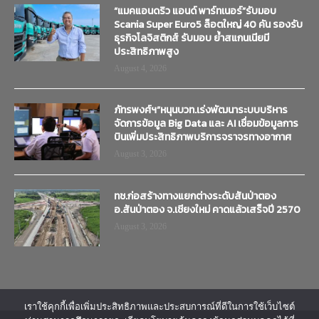
“แมคแอนดริว แอนด์ พาร์ทเนอร์”รับมอบ
Scania Super Euro5 ล็อตใหญ่ 40 คัน รองรับ
ธุรกิจโลจิสติกส์ รับมอบ ย้ำสแกนเนียมี
ประสิทธิภาพสูง
August 4, 2026
ภัทรพงศ์ฯ”หนุนบวท.เร่งพัฒนาระบบบริหาร
จัดการข้อมูล Big Data และ AI เชื่อมข้อมูลการ
บินเพิ่มประสิทธิภาพบริการจราจรทางอากาศ
August 3, 2026
ทช.ก่อสร้างทางแยกต่างระดับสันป่าตอง
อ.สันป่าตอง จ.เชียงใหม่ คาดแล้วเสร็จปี 2570
August 3, 2026
เราใช้คุกกี้เพื่อเพิ่มประสิทธิภาพและประสบการณ์ที่ดีในการใช้เว็บไซต์