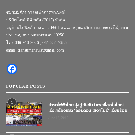
ชมรมผู้สื่อข่าวรถเพื่อการพาณิชย์
บริษัท ไทม์ มีดี พลัส (2015) จำกัด
หมู่บ้านไอฟีลด์ บางนา 239/61 ถนนกาญจนาภิเษก แขวงดอกไม้, เขต
ประเวศ, กรุงเทพมหานคร 10250
โทร.086-910-9026 , 081-234-7985
email: transtimenews@gmail.com
POPULAR POSTS
1
ค่ารถไฟฟ้าไทย มุ่งสู่อันดับ 1 แพงที่สุดในโลก!
เร่งเครื่องแซง “ลอนดอน-สิงคโปร์” เรียบร้อย
June 12, 2019