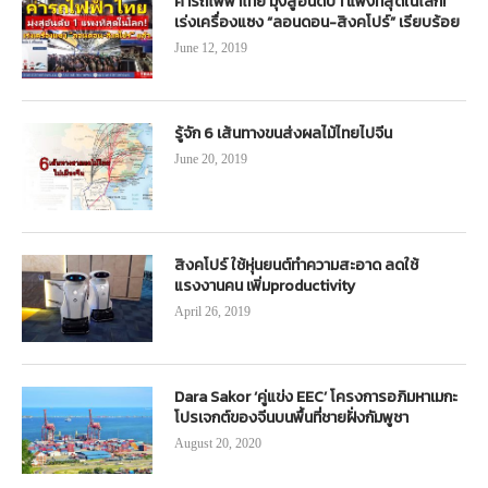
ค่ารถไฟฟ้าไทย มุ่งสู่อันดับ 1 แพงที่สุดในโลก!
เร่งเครื่องแซง “ลอนดอน-สิงคโปร์” เรียบร้อย
June 12, 2019
รู้จัก 6 เส้นทางขนส่งผลไม้ไทยไปจีน
June 20, 2019
สิงคโปร์ ใช้หุ่นยนต์ทำความสะอาด ลดใช้
แรงงานคน เพิ่มproductivity
April 26, 2019
Dara Sakor ‘คู่แข่ง EEC’ โครงการอภิมหาเมกะ
โปรเจกต์ของจีนบนพื้นที่ชายฝั่งกัมพูชา
August 20, 2020