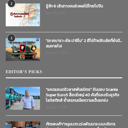
2
รู้จัก 6 เส้นทางขนส่งผลไม้ไทยไปจีน
June 20, 2019
3
“เช เกบารา-อัล ปาชิโน” 2 ฮีโร่ท้ายสิบล้อที่ยังมี…
ลมหายใจ!
October 7, 2019
EDITOR’S PICKS
“แคดแอนดริวลาสพันธมิตร” รับมอบ Scania
Super Euro5 ล็อตใหญ่ 40 คันที่รองรับธุรกิจ
โลจิสติกส์ ย้ำสแกนเนียความแข็งแกร่ง
August 4, 2026
ภัทรพงศ์ฯ”หนุนบวท.เร่งพัฒนาระบบบริหาร