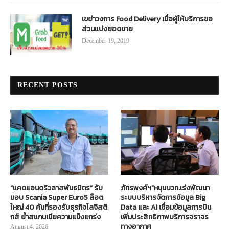
เขย่าวงการ Food Delivery เมื่อผู้ให้บริการขอ
ส่วนแบ่งยอดขาย
December 19, 2019
RECENT POSTS
“แคดแอนดริวลาสพันธมิตร” รับ
ภัทรพงศ์ฯ”หนุนบวท.เร่งพัฒนา
มอบ Scania Super Euro5 ล็อต
ระบบบริหารจัดการข้อมูล Big
ใหญ่ 40 คันที่รองรับธุรกิจโลจิสติ
Data และ AI เชื่อมข้อมูลการบิน
กส์ ย้ำสแกนเนียความแข็งแกร่ง
เพิ่มประสิทธิภาพบริการจราจร
ทางอากาศ
August 4, 2026