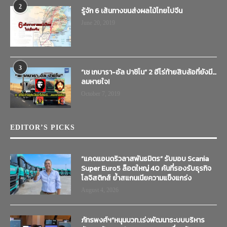
2
รู้จัก 6 เส้นทางขนส่งผลไม้ไทยไปจีน
June 20, 2019
3
“เช เกบารา-อัล ปาชิโน” 2 ฮีโร่ท้ายสิบล้อที่ยังมี…
ลมหายใจ!
October 7, 2019
EDITOR’S PICKS
“แคดแอนดริวลาสพันธมิตร” รับมอบ Scania
Super Euro5 ล็อตใหญ่ 40 คันที่รองรับธุรกิจ
โลจิสติกส์ ย้ำสแกนเนียความแข็งแกร่ง
August 4, 2026
ภัทรพงศ์ฯ”หนุนบวท.เร่งพัฒนาระบบบริหาร