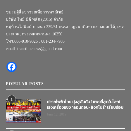
ชมรมผู้สื่อข่าวรถเพื่อการพาณิชย์
บริษัท ไทม์ มีดี พลัส (2015) จำกัด
หมู่บ้านไอฟีลด์ บางนา 239/61 ถนนกาญจนาภิเษก แขวงดอกไม้, เขต
ประเวศ, กรุงเทพมหานคร 10250
โทร.086-910-9026 , 081-234-7985
email: transtimenews@gmail.com
POPULAR POSTS
1
ค่ารถไฟฟ้าไทย มุ่งสู่อันดับ 1 แพงที่สุดในโลก!
เร่งเครื่องแซง “ลอนดอน-สิงคโปร์” เรียบร้อย
June 12, 2019