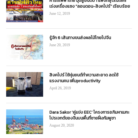
ค่ารถไฟฟ้าไทย มุ่งสู่อันดับ 1 แพงที่สุดในโลก!
เร่งเครื่องแซง “ลอนดอน-สิงคโปร์” เรียบร้อย
June 12, 2019
รู้จัก 6 เส้นทางขนส่งผลไม้ไทยไปจีน
June 20, 2019
สิงคโปร์ ใช้หุ่นยนต์ทำความสะอาด ลดใช้
แรงงานคน เพิ่มproductivity
April 26, 2019
Dara Sakor ‘คู่แข่ง EEC’ โครงการอภิมหาเมกะ
โปรเจกต์ของจีนบนพื้นที่ชายฝั่งกัมพูชา
August 20, 2020