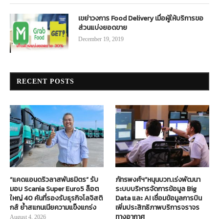
เขย่าวงการ Food Delivery เมื่อผู้ให้บริการขอ
ส่วนแบ่งยอดขาย
December 19, 2019
RECENT POSTS
“แคดแอนดริวลาสพันธมิตร” รับ
ภัทรพงศ์ฯ”หนุนบวท.เร่งพัฒนา
มอบ Scania Super Euro5 ล็อต
ระบบบริหารจัดการข้อมูล Big
ใหญ่ 40 คันที่รองรับธุรกิจโลจิสติ
Data และ AI เชื่อมข้อมูลการบิน
กส์ ย้ำสแกนเนียความแข็งแกร่ง
เพิ่มประสิทธิภาพบริการจราจร
ทางอากาศ
August 4, 2026