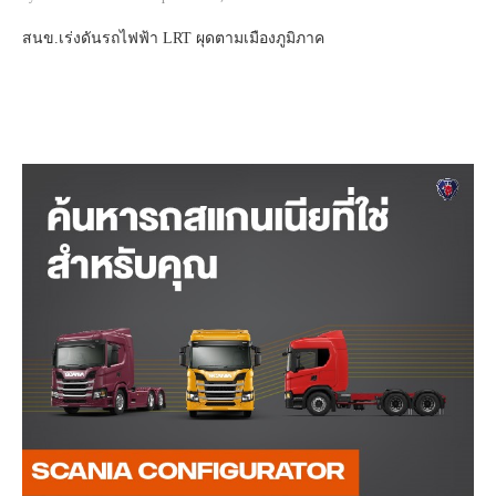
สนข.เร่งดันรถไฟฟ้า LRT ผุดตามเมืองภูมิภาค