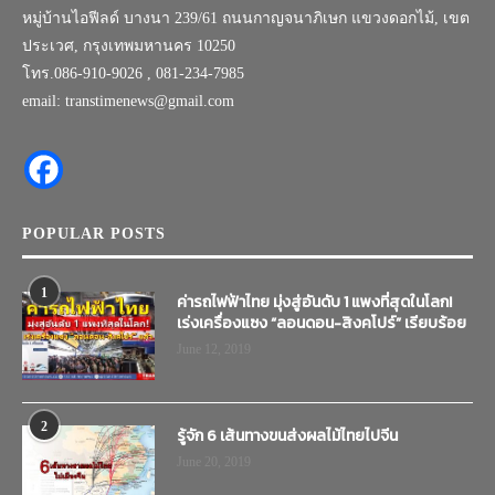
หมู่บ้านไอฟีลด์ บางนา 239/61 ถนนกาญจนาภิเษก แขวงดอกไม้, เขต
ประเวศ, กรุงเทพมหานคร 10250
โทร.086-910-9026 , 081-234-7985
email: transtimenews@gmail.com
POPULAR POSTS
1
ค่ารถไฟฟ้าไทย มุ่งสู่อันดับ 1 แพงที่สุดในโลก!
เร่งเครื่องแซง “ลอนดอน-สิงคโปร์” เรียบร้อย
June 12, 2019
2
รู้จัก 6 เส้นทางขนส่งผลไม้ไทยไปจีน
June 20, 2019