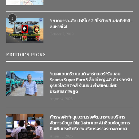
3
“เช เกบารา-อัล ปาชิโน” 2 ฮีโร่ท้ายสิบล้อที่ยังมี…
ลมหายใจ!
October 7, 2019
EDITOR’S PICKS
“แมคแอนดริว แอนด์ พาร์ทเนอร์”รับมอบ
Scania Super Euro5 ล็อตใหญ่ 40 คัน รองรับ
ธุรกิจโลจิสติกส์ รับมอบ ย้ำสแกนเนียมี
ประสิทธิภาพสูง
August 4, 2026
ภัทรพงศ์ฯ”หนุนบวท.เร่งพัฒนาระบบบริหาร
จัดการข้อมูล Big Data และ AI เชื่อมข้อมูลการ
บินเพิ่มประสิทธิภาพบริการจราจรทางอากาศ
August 3, 2026