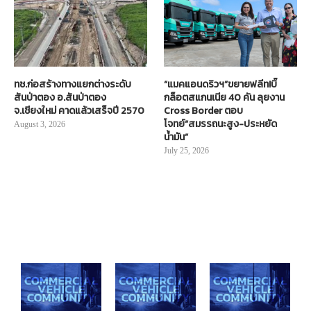
ทช.ก่อสร้างทางแยกต่างระดับ
“แมคแอนดริวฯ”ขยายฟลีท!บิ๊
สันป่าตอง อ.สันป่าตอง
กล็อตสแกนเนีย 40 คัน ลุยงาน
จ.เชียงใหม่ คาดแล้วเสร็จปี 2570
Cross Border ตอบ
โจทย์“สมรรถนะสูง-ประหยัด
August 3, 2026
น้ำมัน”
July 25, 2026