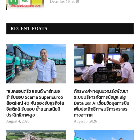
December 19, 2019
RECENT POSTS
“แมคแอนดริว แอนด์ พาร์ทเนอ
ภัทรพงศ์ฯ”หนุนบวท.เร่งพัฒนา
ร์”รับมอบ Scania Super Euro5
ระบบบริหารจัดการข้อมูล Big
ล็อตใหญ่ 40 คัน รองรับธุรกิจโล
Data และ AI เชื่อมข้อมูลการบิน
จิสติกส์ รับมอบ ย้ำสแกนเนียมี
เพิ่มประสิทธิภาพบริการจราจร
ประสิทธิภาพสูง
ทางอากาศ
August 4, 2026
August 3, 2026