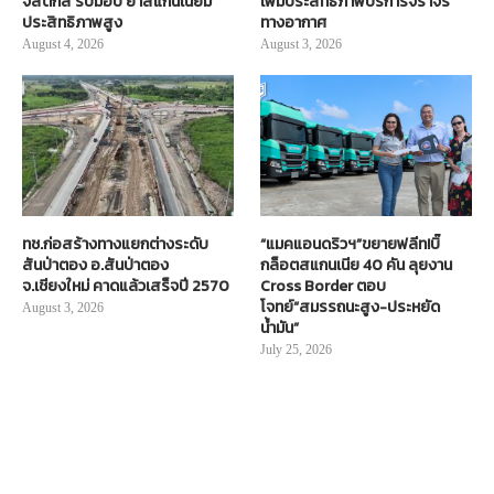
จิสติกส์ รับมอบ ย้ำสแกนเนียมี
เพิ่มประสิทธิภาพบริการจราจร
ประสิทธิภาพสูง
ทางอากาศ
August 4, 2026
August 3, 2026
ทช.ก่อสร้างทางแยกต่างระดับ
“แมคแอนดริวฯ”ขยายฟลีท!บิ๊
สันป่าตอง อ.สันป่าตอง
กล็อตสแกนเนีย 40 คัน ลุยงาน
จ.เชียงใหม่ คาดแล้วเสร็จปี 2570
Cross Border ตอบ
โจทย์“สมรรถนะสูง-ประหยัด
August 3, 2026
น้ำมัน”
July 25, 2026