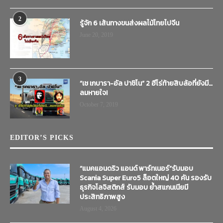
2
รู้จัก 6 เส้นทางขนส่งผลไม้ไทยไปจีน
June 20, 2019
3
“เช เกบารา-อัล ปาชิโน” 2 ฮีโร่ท้ายสิบล้อที่ยังมี…
ลมหายใจ!
October 7, 2019
EDITOR’S PICKS
“แมคแอนดริว แอนด์ พาร์ทเนอร์”รับมอบ
Scania Super Euro5 ล็อตใหญ่ 40 คัน รองรับ
ธุรกิจโลจิสติกส์ รับมอบ ย้ำสแกนเนียมี
ประสิทธิภาพสูง
August 4, 2026