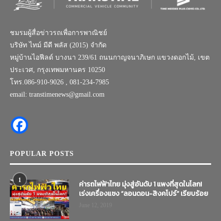
ชมรมผู้สื่อข่าวรถเพื่อการพาณิชย์
บริษัท ไทม์ มีดี พลัส (2015) จำกัด
หมู่บ้านไอฟีลด์ บางนา 239/61 ถนนกาญจนาภิเษก แขวงดอกไม้, เขต
ประเวศ, กรุงเทพมหานคร 10250
โทร.086-910-9026 , 081-234-7985
email: transtimenews@gmail.com
POPULAR POSTS
1
ค่ารถไฟฟ้าไทย มุ่งสู่อันดับ 1 แพงที่สุดในโลก!
เร่งเครื่องแซง “ลอนดอน-สิงคโปร์” เรียบร้อย
June 12, 2019