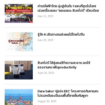
ค่ารถไฟฟ้าไทย มุ่งสู่อันดับ 1 แพงที่สุดในโลก!
เร่งเครื่องแซง “ลอนดอน-สิงคโปร์” เรียบร้อย
June 12, 2019
รู้จัก 6 เส้นทางขนส่งผลไม้ไทยไปจีน
June 20, 2019
สิงคโปร์ ใช้หุ่นยนต์ทำความสะอาด ลดใช้
แรงงานคน เพิ่มproductivity
April 26, 2019
Dara Sakor ‘คู่แข่ง EEC’ โครงการอภิมหาเมกะ
โปรเจกต์ของจีนบนพื้นที่ชายฝั่งกัมพูชา
August 20, 2020