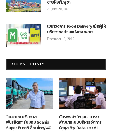
ชายฝั่งกัมพูชา
August 20, 2020
เขย่าวงการ Food Delivery เมื่อผู้ให้
บริการขอส่วนแบ่งยอดขาย
December 19, 2019
RECENT POSTS
“แคดแอนดริวลาส
ภัทรพงศ์ฯ”หนุนบวท.เร่ง
พันธมิตร” รับมอบ Scania
พัฒนาระบบบริหารจัดการ
Super Euro5 ล็อตใหญ่ 40
ข้อมูล Big Data และ AI