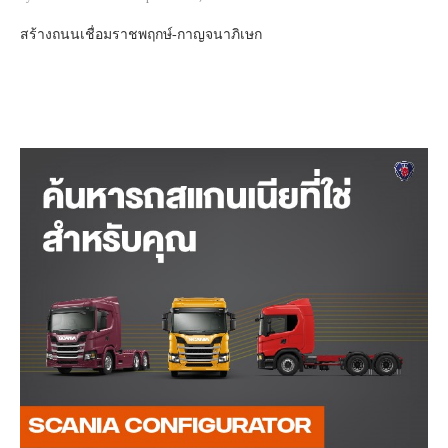
สร้างถนนเชื่อมราชพฤกษ์-กาญจนาภิเษก