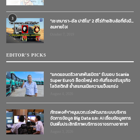
3
“เช เกบารา-อัล ปาชิโน” 2 ฮีโร่ท้ายสิบล้อที่ยังมี…
ลมหายใจ!
October 7, 2019
EDITOR’S PICKS
“แคดแอนดริวลาสพันธมิตร” รับมอบ Scania
Super Euro5 ล็อตใหญ่ 40 คันที่รองรับธุรกิจ
โลจิสติกส์ ย้ำสแกนเนียความแข็งแกร่ง
August 4, 2026
ภัทรพงศ์ฯ”หนุนบวท.เร่งพัฒนาระบบบริหาร
จัดการข้อมูล Big Data และ AI เชื่อมข้อมูลการ
บินเพิ่มประสิทธิภาพบริการจราจรทางอากาศ
August 3, 2026