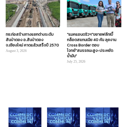
ทช.ก่อสร้างทางแยกต่างระดับ
“แมคแอนดริวฯ”ขยายฟลีท!บิ๊
สันป่าตอง อ.สันป่าตอง
กล็อตสแกนเนีย 40 คัน ลุยงาน
จ.เชียงใหม่ คาดแล้วเสร็จปี 2570
Cross Border ตอบ
โจทย์“สมรรถนะสูง-ประหยัด
August 3, 2026
น้ำมัน”
July 25, 2026