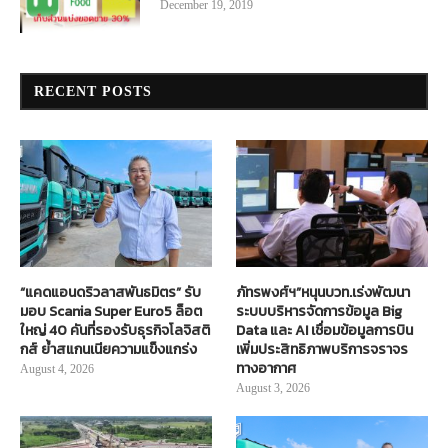
December 19, 2019
RECENT POSTS
“แคดแอนดริวลาสพันธมิตร” รับ
ภัทรพงศ์ฯ”หนุนบวท.เร่งพัฒนา
มอบ Scania Super Euro5 ล็อต
ระบบบริหารจัดการข้อมูล Big
ใหญ่ 40 คันที่รองรับธุรกิจโลจิสติ
Data และ AI เชื่อมข้อมูลการบิน
กส์ ย้ำสแกนเนียความแข็งแกร่ง
เพิ่มประสิทธิภาพบริการจราจร
ทางอากาศ
August 4, 2026
August 3, 2026