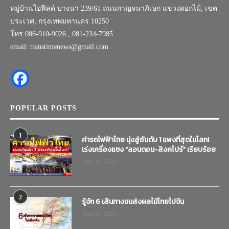
หมู่บ้านไอฟีลด์ บางนา 239/61 ถนนกาญจนาภิเษก แขวงดอกไม้, เขต
ประเวศ, กรุงเทพมหานคร 10250
โทร.086-910-9026 , 081-234-7985
email: transtimenews@gmail.com
POPULAR POSTS
1
ค่ารถไฟฟ้าไทย มุ่งสู่อันดับ 1 แพงที่สุดในโลก!
เร่งเครื่องแซง “ลอนดอน-สิงคโปร์” เรียบร้อย
June 12, 2019
2
รู้จัก 6 เส้นทางขนส่งผลไม้ไทยไปจีน
June 20, 2019