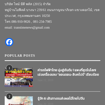
บริษัท ไทม์ มีดี พลัส (2015) จำกัด
หมู่บ้านไอฟีลด์ บางนา 239/61 ถนนกาญจนาภิเษก แขวงดอกไม้, เขต
ประเวศ, กรุงเทพมหานคร 10250
โทร.086-910-9026 , 081-234-7985
email: transtimenews@gmail.com
POPULAR POSTS
1
ค่ารถไฟฟ้าไทย มุ่งสู่อันดับ 1 แพงที่สุดในโลก!
เร่งเครื่องแซง “ลอนดอน-สิงคโปร์” เรียบร้อย
June 12, 2019
2
รู้จัก 6 เส้นทางขนส่งผลไม้ไทยไปจีน
June 20, 2019