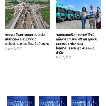
ทช.ก่อสร้างทางแยกต่างระดับ
“แมคแอนดริวฯ”ขยายฟลีท!บิ๊
สันป่าตอง อ.สันป่าตอง
กล็อตสแกนเนีย 40 คัน ลุยงาน
จ.เชียงใหม่ คาดแล้วเสร็จปี 2570
Cross Border ตอบ
โจทย์“สมรรถนะสูง-ประหยัด
August 3, 2026
น้ำมัน”
July 25, 2026