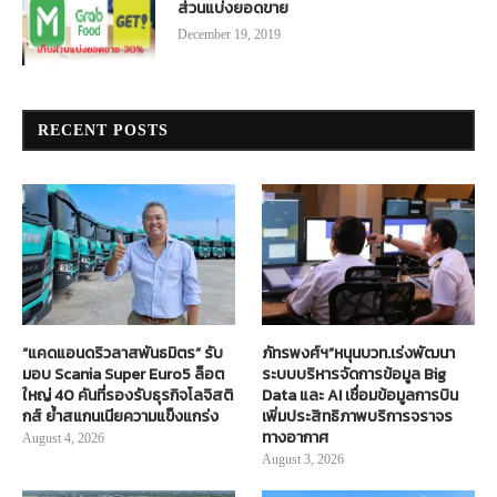
ส่วนแบ่งยอดขาย
December 19, 2019
RECENT POSTS
“แคดแอนดริวลาสพันธมิตร” รับ
ภัทรพงศ์ฯ”หนุนบวท.เร่งพัฒนา
มอบ Scania Super Euro5 ล็อต
ระบบบริหารจัดการข้อมูล Big
ใหญ่ 40 คันที่รองรับธุรกิจโลจิสติ
Data และ AI เชื่อมข้อมูลการบิน
กส์ ย้ำสแกนเนียความแข็งแกร่ง
เพิ่มประสิทธิภาพบริการจราจร
ทางอากาศ
August 4, 2026
August 3, 2026