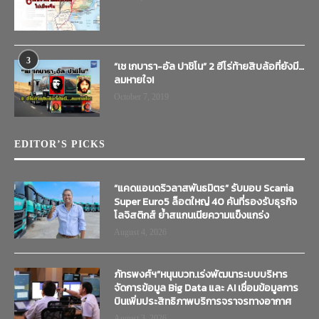
3
“เช เกบารา-อัล ปาชิโน” 2 ฮีโร่ท้ายสิบล้อที่ยังมี…
ลมหายใจ!
October 7, 2019
EDITOR’S PICKS
“แคดแอนดริวลาสพันธมิตร” รับมอบ Scania
Super Euro5 ล็อตใหญ่ 40 คันที่รองรับธุรกิจ
โลจิสติกส์ ย้ำสแกนเนียความแข็งแกร่ง
August 4, 2026
ภัทรพงศ์ฯ”หนุนบวท.เร่งพัฒนาระบบบริหาร
จัดการข้อมูล Big Data และ AI เชื่อมข้อมูลการ
บินเพิ่มประสิทธิภาพบริการจราจรทางอากาศ
August 3, 2026