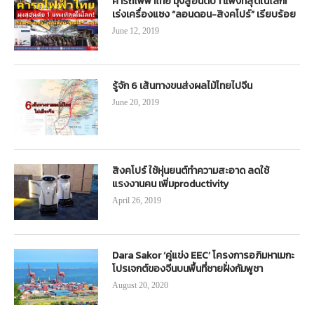
ค่ารถไฟฟ้าไทย มุ่งสู่อันดับ 1 แพงที่สุดในโลก!
เร่งเครื่องแซง “ลอนดอน-สิงคโปร์” เรียบร้อย
June 12, 2019
รู้จัก 6 เส้นทางขนส่งผลไม้ไทยไปจีน
June 20, 2019
สิงคโปร์ ใช้หุ่นยนต์ทำความสะอาด ลดใช้
แรงงานคน เพิ่มproductivity
April 26, 2019
Dara Sakor ‘คู่แข่ง EEC’ โครงการอภิมหาเมกะ
โปรเจกต์ของจีนบนพื้นที่ชายฝั่งกัมพูชา
August 20, 2020