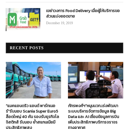
เขย่าวงการ Food Delivery เมื่อผู้ให้บริการขอ
ส่วนแบ่งยอดขาย
December 19, 2019
RECENT POSTS
“แมคแอนดริว แอนด์ พาร์ทเนอ
ภัทรพงศ์ฯ”หนุนบวท.เร่งพัฒนา
ร์”รับมอบ Scania Super Euro5
ระบบบริหารจัดการข้อมูล Big
ล็อตใหญ่ 40 คัน รองรับธุรกิจโล
Data และ AI เชื่อมข้อมูลการบิน
จิสติกส์ รับมอบ ย้ำสแกนเนียมี
เพิ่มประสิทธิภาพบริการจราจร
ประสิทธิภาพสูง
ทางอากาศ