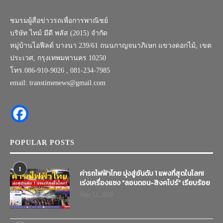
ชมรมผู้สื่อข่าวรถเพื่อการพาณิชย์
บริษัท ไทม์ มีดี พลัส (2015) จำกัด
หมู่บ้านไอฟีลด์ บางนา 239/61 ถนนกาญจนาภิเษก แขวงดอกไม้, เขต
ประเวศ, กรุงเทพมหานคร 10250
โทร.086-910-9026 , 081-234-7985
email: transtimenews@gmail.com
POPULAR POSTS
1
ค่ารถไฟฟ้าไทย มุ่งสู่อันดับ 1 แพงที่สุดในโลก!
เร่งเครื่องแซง “ลอนดอน-สิงคโปร์” เรียบร้อย
June 12, 2019