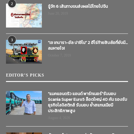
2
รู้จัก 6 เส้นทางขนส่งผลไม้ไทยไปจีน
June 20, 2019
3
“เช เกบารา-อัล ปาชิโน” 2 ฮีโร่ท้ายสิบล้อที่ยังมี…
ลมหายใจ!
October 7, 2019
EDITOR’S PICKS
“แมคแอนดริว แอนด์ พาร์ทเนอร์”รับมอบ
Scania Super Euro5 ล็อตใหญ่ 40 คัน รองรับ
ธุรกิจโลจิสติกส์ รับมอบ ย้ำสแกนเนียมี
ประสิทธิภาพสูง
August 4, 2026