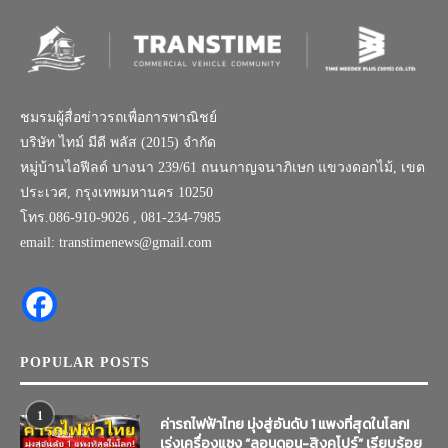
ชมรมผู้สื่อข่าวรถเพื่อการพาณิชย์
บริษัท ไทม์ มีดี พลัส (2015) จำกัด
หมู่บ้านไอฟีลด์ บางนา 239/61 ถนนกาญจนาภิเษก แขวงดอกไม้, เขต
ประเวศ, กรุงเทพมหานคร 10250
โทร.086-910-9026 , 081-234-7985
email: transtimenews@gmail.com
POPULAR POSTS
1
ค่ารถไฟฟ้าไทย มุ่งสู่อันดับ 1 แพงที่สุดในโลก!
เร่งเครื่องแซง “ลอนดอน-สิงคโปร์” เรียบร้อย