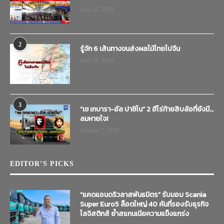
June 12, 2019
2
รู้จัก 6 เส้นทางขนส่งผลไม้ไทยไปจีน
June 20, 2019
3
“เช เกบารา-อัล ปาชิโน” 2 ฮีโร่ท้ายสิบล้อที่ยังมี…
ลมหายใจ!
October 7, 2019
EDITOR’S PICKS
“แคดแอนดริวลาสพันธมิตร” รับมอบ Scania
Super Euro5 ล็อตใหญ่ 40 คันที่รองรับธุรกิจ
โลจิสติกส์ ย้ำสแกนเนียความแข็งแกร่ง