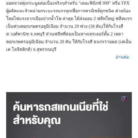
ยอดขายพุ่งกระฉูดต่อเนื่องจริงๆสำหรับ “เดอะฟินิกซ์ 999” หรือ TPX
ผู้ผลิตและจำหน่ายกระบะรถบรรทุกเพื่อการพาณิชย์ทุกชนิด ค่ายน้อง
ใหม่ไฟแรงจากเมืองปากน้ำโพ ล่าสุด ได้ส่งมอบ 2 ฟลีทใหญ่ ฟลีทแรก
เป็นพ่วงคอกเกษตรอลูมีเนียม จำนวน 29 พ่วง (58 คัน)ให้กับโรงสี
ส.วงศ์พานิช จ.ลพบุรี ส่วนฟลีทที่สองเป็นหางเทรเลอร์ดั้ม 2 เพลา
คอกเกษตรอลูมีเนียม จำนวน 20 คัน ให้กับโรงสี ธนกรรวมผล (เคเอ็น
เค โลจีสติกส์) จ.สุพรรณบุรี
อ่านต่อ