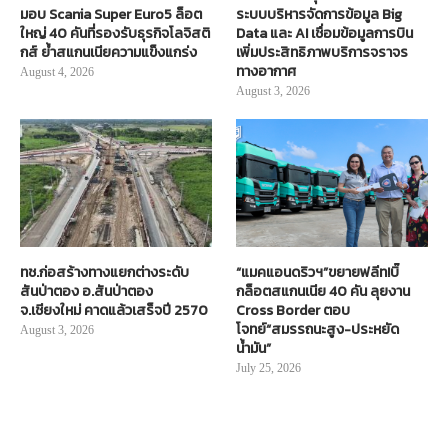
มอบ Scania Super Euro5 ล็อต
ระบบบริหารจัดการข้อมูล Big
ใหญ่ 40 คันที่รองรับธุรกิจโลจิสติ
Data และ AI เชื่อมข้อมูลการบิน
กส์ ย้ำสแกนเนียความแข็งแกร่ง
เพิ่มประสิทธิภาพบริการจราจร
ทางอากาศ
August 4, 2026
August 3, 2026
ทช.ก่อสร้างทางแยกต่างระดับ
“แมคแอนดริวฯ”ขยายฟลีท!บิ๊
สันป่าตอง อ.สันป่าตอง
กล็อตสแกนเนีย 40 คัน ลุยงาน
จ.เชียงใหม่ คาดแล้วเสร็จปี 2570
Cross Border ตอบ
โจทย์“สมรรถนะสูง-ประหยัด
August 3, 2026
น้ำมัน”
July 25, 2026