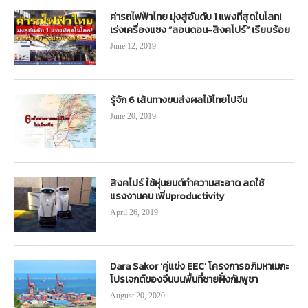
ค่ารถไฟฟ้าไทย มุ่งสู่อันดับ 1 แพงที่สุดในโลก!
เร่งเครื่องแซง “ลอนดอน-สิงคโปร์” เรียบร้อย
June 12, 2019
รู้จัก 6 เส้นทางขนส่งผลไม้ไทยไปจีน
June 20, 2019
สิงคโปร์ ใช้หุ่นยนต์ทำความสะอาด ลดใช้
แรงงานคน เพิ่มproductivity
April 26, 2019
Dara Sakor ‘คู่แข่ง EEC’ โครงการอภิมหาเมกะ
โปรเจกต์ของจีนบนพื้นที่ชายฝั่งกัมพูชา
August 20, 2020