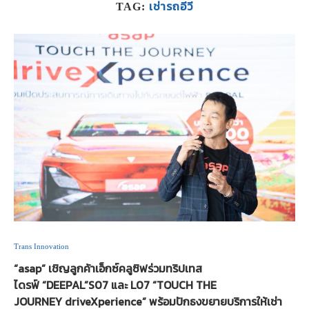
เช่ารถอีวี
TAG:
Trans Innovation
“asap” เชิญลูกค้าเอ็กซ์คลูซิฟร่วมทริปเทส
ไดรฟ์ “DEEPAL”S07 และ L07 “TOUCH THE
JOURNEY driveXperience” พร้อมปักธงขยายบริการให้เช่า