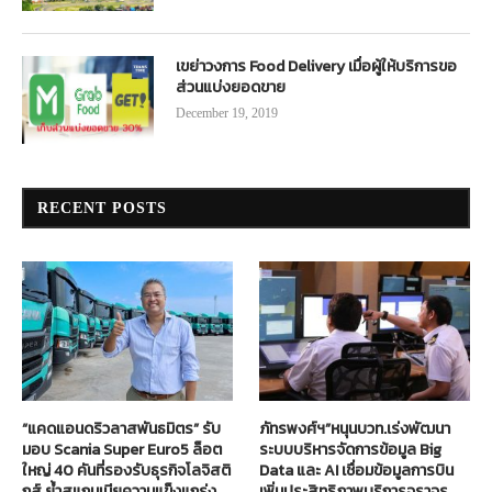
เขย่าวงการ Food Delivery เมื่อผู้ให้บริการขอ
ส่วนแบ่งยอดขาย
December 19, 2019
RECENT POSTS
“แคดแอนดริวลาสพันธมิตร” รับ
ภัทรพงศ์ฯ”หนุนบวท.เร่งพัฒนา
มอบ Scania Super Euro5 ล็อต
ระบบบริหารจัดการข้อมูล Big
ใหญ่ 40 คันที่รองรับธุรกิจโลจิสติ
Data และ AI เชื่อมข้อมูลการบิน
กส์ ย้ำสแกนเนียความแข็งแกร่ง
เพิ่มประสิทธิภาพบริการจราจร