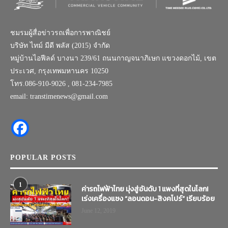
ชมรมผู้สื่อข่าวรถเพื่อการพาณิชย์
บริษัท ไทม์ มีดี พลัส (2015) จำกัด
หมู่บ้านไอฟีลด์ บางนา 239/61 ถนนกาญจนาภิเษก แขวงดอกไม้, เขต
ประเวศ, กรุงเทพมหานคร 10250
โทร.086-910-9026 , 081-234-7985
email: transtimenews@gmail.com
POPULAR POSTS
1
ค่ารถไฟฟ้าไทย มุ่งสู่อันดับ 1 แพงที่สุดในโลก!
เร่งเครื่องแซง “ลอนดอน-สิงคโปร์” เรียบร้อย
June 12, 2019