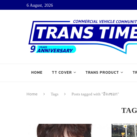
6 August, 2026
HOME
TT COVER
TRANS PRODUCT
T
Home
Tags
Posts tagged with "อีจงซอก"
TA