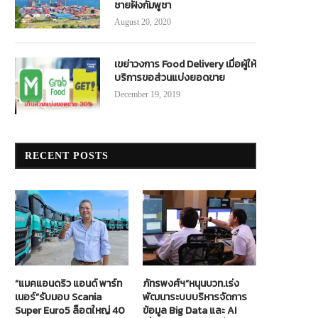
ชายฝั่งกัมพูชา
August 20, 2020
เขย่าวงการ Food Delivery เมื่อผู้ให้
บริการขอส่วนแบ่งยอดขาย
December 19, 2019
RECENT POSTS
“แมคแอนดริว แอนด์ พาร์ท
ภัทรพงศ์ฯ”หนุนบวท.เร่ง
เนอร์”รับมอบ Scania
พัฒนาระบบบริหารจัดการ
Super Euro5 ล็อตใหญ่ 40
ข้อมูล Big Data และ AI