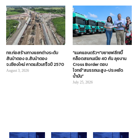
ทช.ก่อสร้างทางแยกต่างระดับ
“แมคแอนดริวฯ”ขยายฟลีท!บิ๊
สันป่าตอง อ.สันป่าตอง
กล็อตสแกนเนีย 40 คัน ลุยงาน
จ.เชียงใหม่ คาดแล้วเสร็จปี 2570
Cross Border ตอบ
โจทย์“สมรรถนะสูง-ประหยัด
August 3, 2026
น้ำมัน”
July 25, 2026