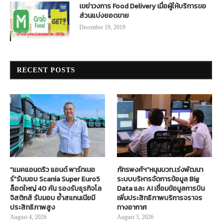
เขย่าวงการ Food Delivery เมื่อผู้ให้บริการขอ
ส่วนแบ่งยอดขาย
December 19, 2019
RECENT POSTS
“แมคแอนดริว แอนด์ พาร์ทเนอ
ภัทรพงศ์ฯ”หนุนบวท.เร่งพัฒนา
ร์”รับมอบ Scania Super Euro5
ระบบบริหารจัดการข้อมูล Big
ล็อตใหญ่ 40 คัน รองรับธุรกิจโล
Data และ AI เชื่อมข้อมูลการบิน
จิสติกส์ รับมอบ ย้ำสแกนเนียมี
เพิ่มประสิทธิภาพบริการจราจร
ประสิทธิภาพสูง
ทางอากาศ
August 4, 2026
August 3, 2026