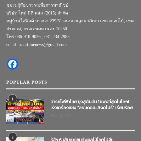
ชมรมผู้สื่อข่าวรถเพื่อการพาณิชย์
บริษัท ไทม์ มีดี พลัส (2015) จำกัด
หมู่บ้านไอฟีลด์ บางนา 239/61 ถนนกาญจนาภิเษก แขวงดอกไม้, เขต
ประเวศ, กรุงเทพมหานคร 10250
โทร.086-910-9026 , 081-234-7985
email: transtimenews@gmail.com
POPULAR POSTS
1
ค่ารถไฟฟ้าไทย มุ่งสู่อันดับ 1 แพงที่สุดในโลก!
เร่งเครื่องแซง “ลอนดอน-สิงคโปร์” เรียบร้อย
June 12, 2019
2
รู้จัก 6 เส้นทางขนส่งผลไม้ไทยไปจีน