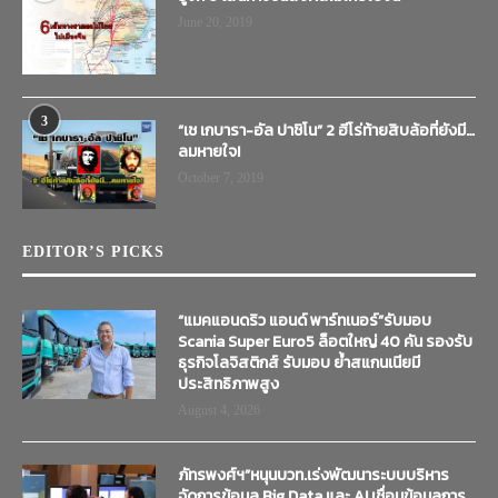
June 20, 2019
3
“เช เกบารา-อัล ปาชิโน” 2 ฮีโร่ท้ายสิบล้อที่ยังมี…
ลมหายใจ!
October 7, 2019
EDITOR’S PICKS
“แมคแอนดริว แอนด์ พาร์ทเนอร์”รับมอบ
Scania Super Euro5 ล็อตใหญ่ 40 คัน รองรับ
ธุรกิจโลจิสติกส์ รับมอบ ย้ำสแกนเนียมี
ประสิทธิภาพสูง
August 4, 2026
ภัทรพงศ์ฯ”หนุนบวท.เร่งพัฒนาระบบบริหาร
จัดการข้อมูล Big Data และ AI เชื่อมข้อมูลการ